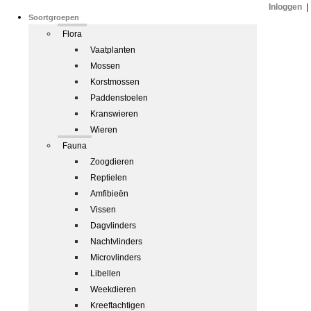
Inloggen
|
Soortgroepen
Flora
Vaatplanten
Mossen
Korstmossen
Paddenstoelen
Kranswieren
Wieren
Fauna
Zoogdieren
Reptielen
Amfibieën
Vissen
Dagvlinders
Nachtvlinders
Microvlinders
Libellen
Weekdieren
Kreeftachtigen