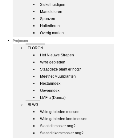
Stekelhuidigen
Manteldieren
Sponzen
Holtedieren
Overig marien
Projecten
FLORON
Het Nieuwe Strepen
Witte gebieden
Staat deze plant er nog?
Meetnet Muurplanten
Nectarindex
Oeverindex
LMF-a (Dunea)
BLWG
Witte gebieden mossen
Witte gebieden korstmossen
Staat dit mos er nog?
Staat dit korstmos er nog?