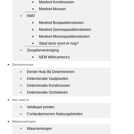
Meetnet Korstmossen
Meetnet Mossen
NMV
Meetnet Bospaddenstoelen
Meetnet Zeereeppaddenstoelen
Meetnet Moeraspaddenstoelen
Staat deze soort er nog?
Zoogdiervereniging
NEM Wildcamera's
Determineren
Eerste Hulp Bij Determineren
Determinatie Vaatplanten
Determinatie Korstmossen
Determinatie Orchideeën
Het veld in
Veldkaart printen
Contactpersonen Natuurgebieden
Waarnemingen
Waarnemingen