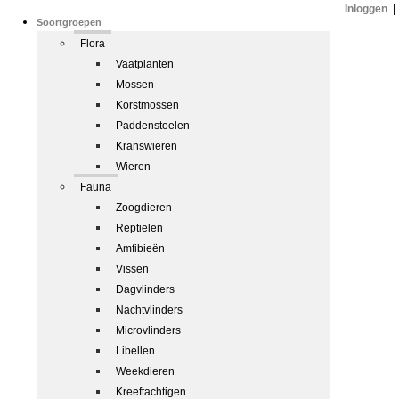
Inloggen
|
Soortgroepen
Flora
Vaatplanten
Mossen
Korstmossen
Paddenstoelen
Kranswieren
Wieren
Fauna
Zoogdieren
Reptielen
Amfibieën
Vissen
Dagvlinders
Nachtvlinders
Microvlinders
Libellen
Weekdieren
Kreeftachtigen