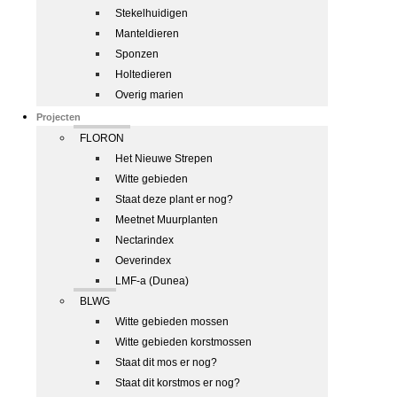
Stekelhuidigen
Manteldieren
Sponzen
Holtedieren
Overig marien
Projecten
FLORON
Het Nieuwe Strepen
Witte gebieden
Staat deze plant er nog?
Meetnet Muurplanten
Nectarindex
Oeverindex
LMF-a (Dunea)
BLWG
Witte gebieden mossen
Witte gebieden korstmossen
Staat dit mos er nog?
Staat dit korstmos er nog?