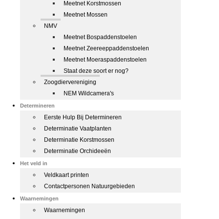
Meetnet Korstmossen
Meetnet Mossen
NMV
Meetnet Bospaddenstoelen
Meetnet Zeereeppaddenstoelen
Meetnet Moeraspaddenstoelen
Staat deze soort er nog?
Zoogdiervereniging
NEM Wildcamera's
Determineren
Eerste Hulp Bij Determineren
Determinatie Vaatplanten
Determinatie Korstmossen
Determinatie Orchideeën
Het veld in
Veldkaart printen
Contactpersonen Natuurgebieden
Waarnemingen
Waarnemingen