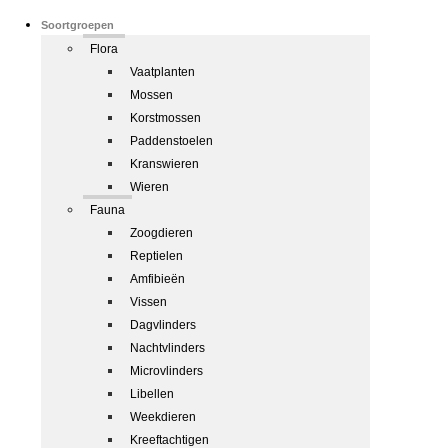
Soortgroepen
Flora
Vaatplanten
Mossen
Korstmossen
Paddenstoelen
Kranswieren
Wieren
Fauna
Zoogdieren
Reptielen
Amfibieën
Vissen
Dagvlinders
Nachtvlinders
Microvlinders
Libellen
Weekdieren
Kreeftachtigen