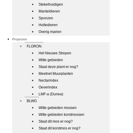
Stekelhuidigen
Manteldieren
Sponzen
Holtedieren
Overig marien
Projecten
FLORON
Het Nieuwe Strepen
Witte gebieden
Staat deze plant er nog?
Meetnet Muurplanten
Nectarindex
Oeverindex
LMF-a (Dunea)
BLWG
Witte gebieden mossen
Witte gebieden korstmossen
Staat dit mos er nog?
Staat dit korstmos er nog?