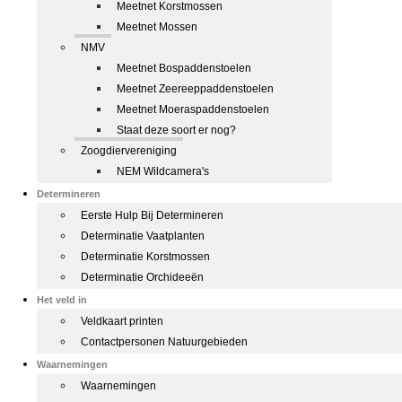
Meetnet Korstmossen
Meetnet Mossen
NMV
Meetnet Bospaddenstoelen
Meetnet Zeereeppaddenstoelen
Meetnet Moeraspaddenstoelen
Staat deze soort er nog?
Zoogdiervereniging
NEM Wildcamera's
Determineren
Eerste Hulp Bij Determineren
Determinatie Vaatplanten
Determinatie Korstmossen
Determinatie Orchideeën
Het veld in
Veldkaart printen
Contactpersonen Natuurgebieden
Waarnemingen
Waarnemingen