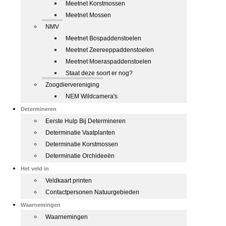
Meetnet Korstmossen
Meetnet Mossen
NMV
Meetnet Bospaddenstoelen
Meetnet Zeereeppaddenstoelen
Meetnet Moeraspaddenstoelen
Staat deze soort er nog?
Zoogdiervereniging
NEM Wildcamera's
Determineren
Eerste Hulp Bij Determineren
Determinatie Vaatplanten
Determinatie Korstmossen
Determinatie Orchideeën
Het veld in
Veldkaart printen
Contactpersonen Natuurgebieden
Waarnemingen
Waarnemingen