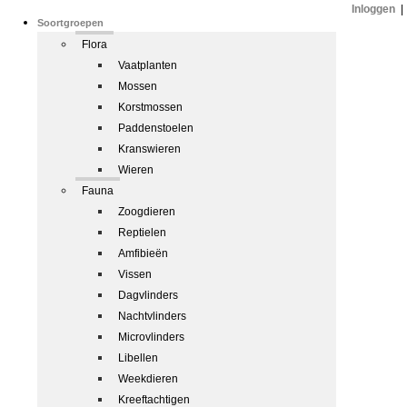
Inloggen
|
Soortgroepen
Flora
Vaatplanten
Mossen
Korstmossen
Paddenstoelen
Kranswieren
Wieren
Fauna
Zoogdieren
Reptielen
Amfibieën
Vissen
Dagvlinders
Nachtvlinders
Microvlinders
Libellen
Weekdieren
Kreeftachtigen