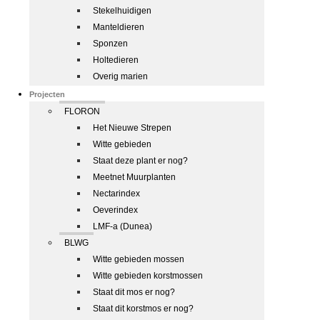
Stekelhuidigen
Manteldieren
Sponzen
Holtedieren
Overig marien
Projecten
FLORON
Het Nieuwe Strepen
Witte gebieden
Staat deze plant er nog?
Meetnet Muurplanten
Nectarindex
Oeverindex
LMF-a (Dunea)
BLWG
Witte gebieden mossen
Witte gebieden korstmossen
Staat dit mos er nog?
Staat dit korstmos er nog?