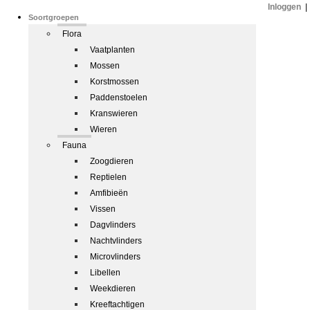
Inloggen
|
Soortgroepen
Flora
Vaatplanten
Mossen
Korstmossen
Paddenstoelen
Kranswieren
Wieren
Fauna
Zoogdieren
Reptielen
Amfibieën
Vissen
Dagvlinders
Nachtvlinders
Microvlinders
Libellen
Weekdieren
Kreeftachtigen