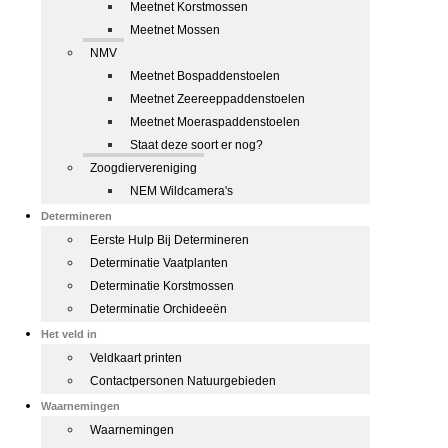
Meetnet Korstmossen
Meetnet Mossen
NMV
Meetnet Bospaddenstoelen
Meetnet Zeereeppaddenstoelen
Meetnet Moeraspaddenstoelen
Staat deze soort er nog?
Zoogdiervereniging
NEM Wildcamera's
Determineren
Eerste Hulp Bij Determineren
Determinatie Vaatplanten
Determinatie Korstmossen
Determinatie Orchideeën
Het veld in
Veldkaart printen
Contactpersonen Natuurgebieden
Waarnemingen
Waarnemingen