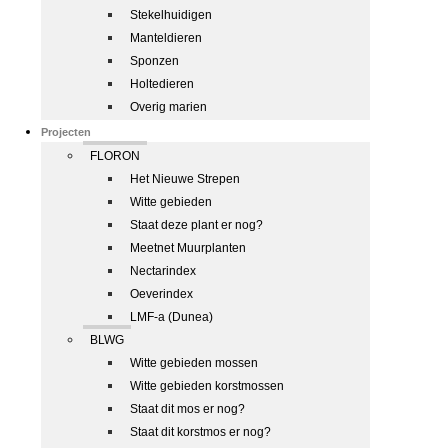
Stekelhuidigen
Manteldieren
Sponzen
Holtedieren
Overig marien
Projecten
FLORON
Het Nieuwe Strepen
Witte gebieden
Staat deze plant er nog?
Meetnet Muurplanten
Nectarindex
Oeverindex
LMF-a (Dunea)
BLWG
Witte gebieden mossen
Witte gebieden korstmossen
Staat dit mos er nog?
Staat dit korstmos er nog?