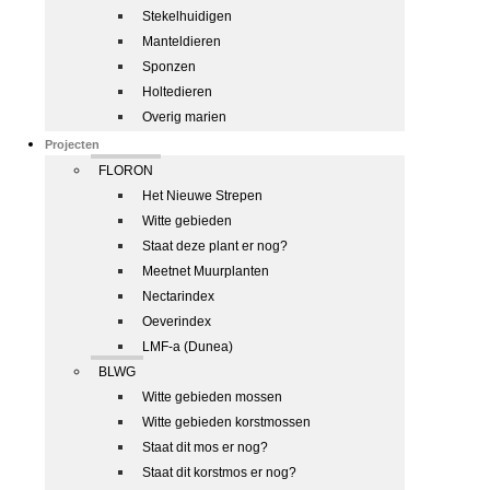
Stekelhuidigen
Manteldieren
Sponzen
Holtedieren
Overig marien
Projecten
FLORON
Het Nieuwe Strepen
Witte gebieden
Staat deze plant er nog?
Meetnet Muurplanten
Nectarindex
Oeverindex
LMF-a (Dunea)
BLWG
Witte gebieden mossen
Witte gebieden korstmossen
Staat dit mos er nog?
Staat dit korstmos er nog?