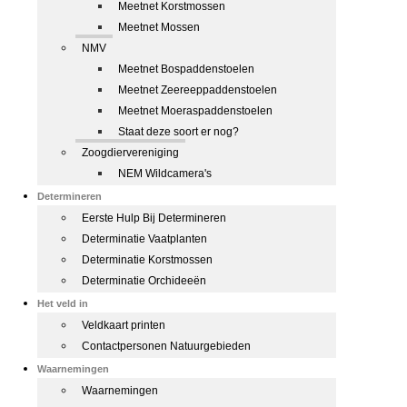
Meetnet Korstmossen
Meetnet Mossen
NMV
Meetnet Bospaddenstoelen
Meetnet Zeereeppaddenstoelen
Meetnet Moeraspaddenstoelen
Staat deze soort er nog?
Zoogdiervereniging
NEM Wildcamera's
Determineren
Eerste Hulp Bij Determineren
Determinatie Vaatplanten
Determinatie Korstmossen
Determinatie Orchideeën
Het veld in
Veldkaart printen
Contactpersonen Natuurgebieden
Waarnemingen
Waarnemingen