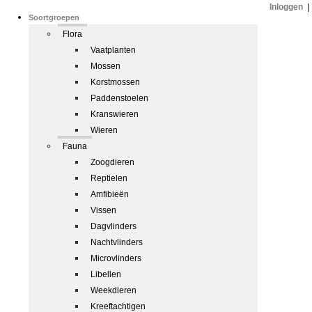
Inloggen
|
Soortgroepen
Flora
Vaatplanten
Mossen
Korstmossen
Paddenstoelen
Kranswieren
Wieren
Fauna
Zoogdieren
Reptielen
Amfibieën
Vissen
Dagvlinders
Nachtvlinders
Microvlinders
Libellen
Weekdieren
Kreeftachtigen