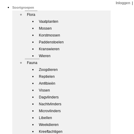
Inloggen
|
Soortgroepen
Flora
Vaatplanten
Mossen
Korstmossen
Paddenstoelen
Kranswieren
Wieren
Fauna
Zoogdieren
Reptielen
Amfibieën
Vissen
Dagvlinders
Nachtvlinders
Microvlinders
Libellen
Weekdieren
Kreeftachtigen