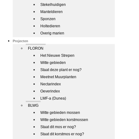
Stekelhuidigen
Manteldieren
Sponzen
Holtedieren
Overig marien
Projecten
FLORON
Het Nieuwe Strepen
Witte gebieden
Staat deze plant er nog?
Meetnet Muurplanten
Nectarindex
Oeverindex
LMF-a (Dunea)
BLWG
Witte gebieden mossen
Witte gebieden korstmossen
Staat dit mos er nog?
Staat dit korstmos er nog?