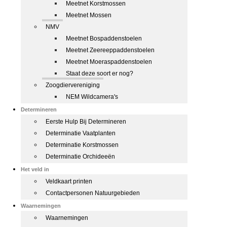
Meetnet Korstmossen
Meetnet Mossen
NMV
Meetnet Bospaddenstoelen
Meetnet Zeereeppaddenstoelen
Meetnet Moeraspaddenstoelen
Staat deze soort er nog?
Zoogdiervereniging
NEM Wildcamera's
Determineren
Eerste Hulp Bij Determineren
Determinatie Vaatplanten
Determinatie Korstmossen
Determinatie Orchideeën
Het veld in
Veldkaart printen
Contactpersonen Natuurgebieden
Waarnemingen
Waarnemingen