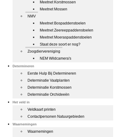
Meetnet Korstmossen
Meetnet Mossen
NMV
Meetnet Bospaddenstoelen
Meetnet Zeereeppaddenstoelen
Meetnet Moeraspaddenstoelen
Staat deze soort er nog?
Zoogdiervereniging
NEM Wildcamera's
Determineren
Eerste Hulp Bij Determineren
Determinatie Vaatplanten
Determinatie Korstmossen
Determinatie Orchideeën
Het veld in
Veldkaart printen
Contactpersonen Natuurgebieden
Waarnemingen
Waarnemingen