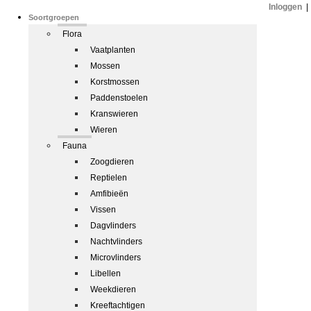
Inloggen
|
Soortgroepen
Flora
Vaatplanten
Mossen
Korstmossen
Paddenstoelen
Kranswieren
Wieren
Fauna
Zoogdieren
Reptielen
Amfibieën
Vissen
Dagvlinders
Nachtvlinders
Microvlinders
Libellen
Weekdieren
Kreeftachtigen