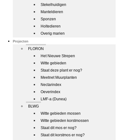
Stekelhuidigen
Manteldieren
Sponzen
Holtedieren
Overig marien
Projecten
FLORON
Het Nieuwe Strepen
Witte gebieden
Staat deze plant er nog?
Meetnet Muurplanten
Nectarindex
Oeverindex
LMF-a (Dunea)
BLWG
Witte gebieden mossen
Witte gebieden korstmossen
Staat dit mos er nog?
Staat dit korstmos er nog?