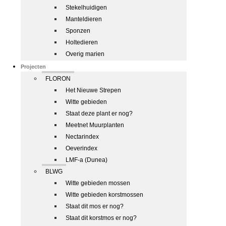
Stekelhuidigen
Manteldieren
Sponzen
Holtedieren
Overig marien
Projecten
FLORON
Het Nieuwe Strepen
Witte gebieden
Staat deze plant er nog?
Meetnet Muurplanten
Nectarindex
Oeverindex
LMF-a (Dunea)
BLWG
Witte gebieden mossen
Witte gebieden korstmossen
Staat dit mos er nog?
Staat dit korstmos er nog?