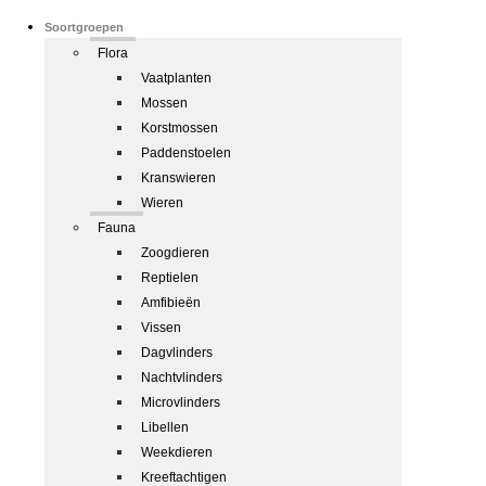
Soortgroepen
Flora
Vaatplanten
Mossen
Korstmossen
Paddenstoelen
Kranswieren
Wieren
Fauna
Zoogdieren
Reptielen
Amfibieën
Vissen
Dagvlinders
Nachtvlinders
Microvlinders
Libellen
Weekdieren
Kreeftachtigen