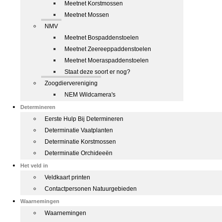
Meetnet Korstmossen
Meetnet Mossen
NMV
Meetnet Bospaddenstoelen
Meetnet Zeereeppaddenstoelen
Meetnet Moeraspaddenstoelen
Staat deze soort er nog?
Zoogdiervereniging
NEM Wildcamera's
Determineren
Eerste Hulp Bij Determineren
Determinatie Vaatplanten
Determinatie Korstmossen
Determinatie Orchideeën
Het veld in
Veldkaart printen
Contactpersonen Natuurgebieden
Waarnemingen
Waarnemingen