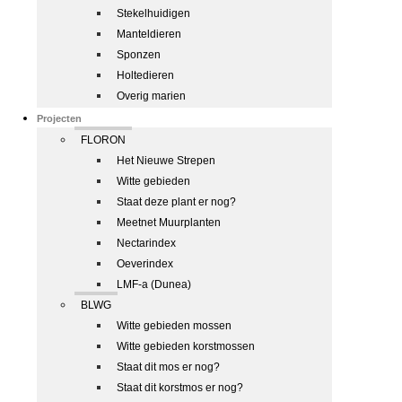
Stekelhuidigen
Manteldieren
Sponzen
Holtedieren
Overig marien
Projecten
FLORON
Het Nieuwe Strepen
Witte gebieden
Staat deze plant er nog?
Meetnet Muurplanten
Nectarindex
Oeverindex
LMF-a (Dunea)
BLWG
Witte gebieden mossen
Witte gebieden korstmossen
Staat dit mos er nog?
Staat dit korstmos er nog?