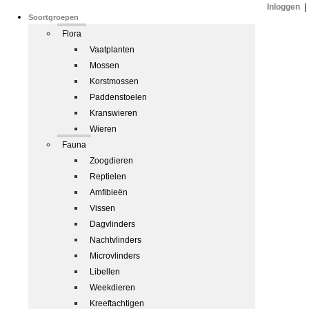
Inloggen
|
Soortgroepen
Flora
Vaatplanten
Mossen
Korstmossen
Paddenstoelen
Kranswieren
Wieren
Fauna
Zoogdieren
Reptielen
Amfibieën
Vissen
Dagvlinders
Nachtvlinders
Microvlinders
Libellen
Weekdieren
Kreeftachtigen