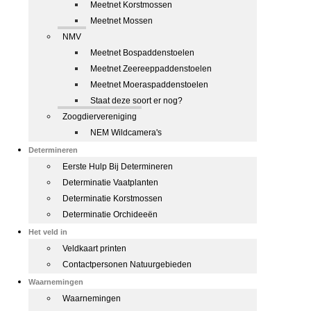
Meetnet Korstmossen
Meetnet Mossen
NMV
Meetnet Bospaddenstoelen
Meetnet Zeereeppaddenstoelen
Meetnet Moeraspaddenstoelen
Staat deze soort er nog?
Zoogdiervereniging
NEM Wildcamera's
Determineren
Eerste Hulp Bij Determineren
Determinatie Vaatplanten
Determinatie Korstmossen
Determinatie Orchideeën
Het veld in
Veldkaart printen
Contactpersonen Natuurgebieden
Waarnemingen
Waarnemingen