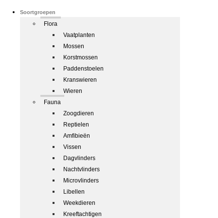
Soortgroepen
Flora
Vaatplanten
Mossen
Korstmossen
Paddenstoelen
Kranswieren
Wieren
Fauna
Zoogdieren
Reptielen
Amfibieën
Vissen
Dagvlinders
Nachtvlinders
Microvlinders
Libellen
Weekdieren
Kreeftachtigen