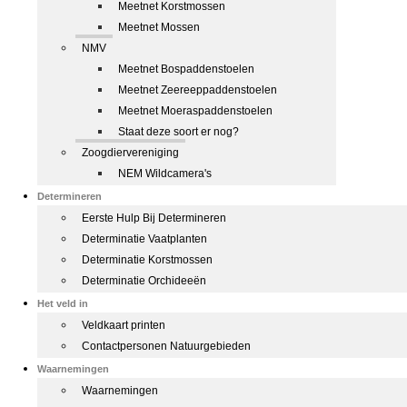
Meetnet Korstmossen
Meetnet Mossen
NMV
Meetnet Bospaddenstoelen
Meetnet Zeereeppaddenstoelen
Meetnet Moeraspaddenstoelen
Staat deze soort er nog?
Zoogdiervereniging
NEM Wildcamera's
Determineren
Eerste Hulp Bij Determineren
Determinatie Vaatplanten
Determinatie Korstmossen
Determinatie Orchideeën
Het veld in
Veldkaart printen
Contactpersonen Natuurgebieden
Waarnemingen
Waarnemingen