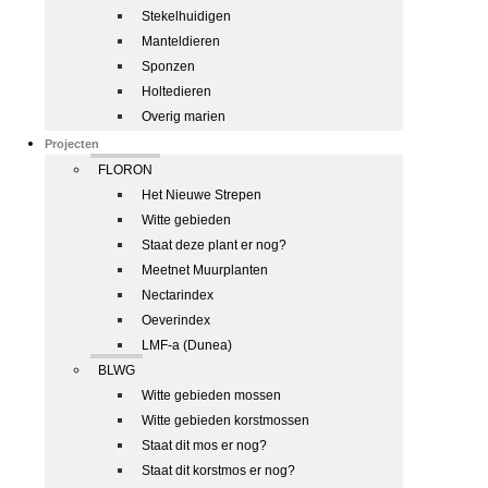
Stekelhuidigen
Manteldieren
Sponzen
Holtedieren
Overig marien
Projecten
FLORON
Het Nieuwe Strepen
Witte gebieden
Staat deze plant er nog?
Meetnet Muurplanten
Nectarindex
Oeverindex
LMF-a (Dunea)
BLWG
Witte gebieden mossen
Witte gebieden korstmossen
Staat dit mos er nog?
Staat dit korstmos er nog?