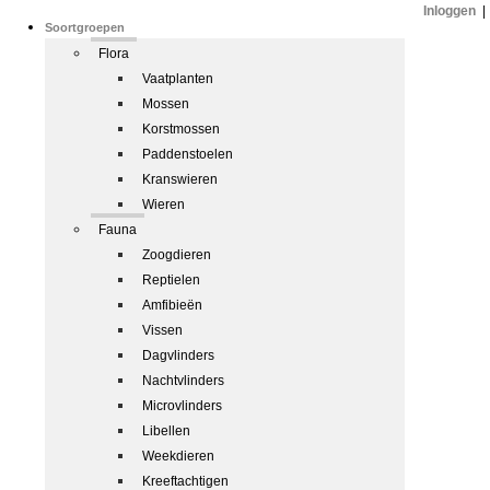
Inloggen
|
Soortgroepen
Flora
Vaatplanten
Mossen
Korstmossen
Paddenstoelen
Kranswieren
Wieren
Fauna
Zoogdieren
Reptielen
Amfibieën
Vissen
Dagvlinders
Nachtvlinders
Microvlinders
Libellen
Weekdieren
Kreeftachtigen