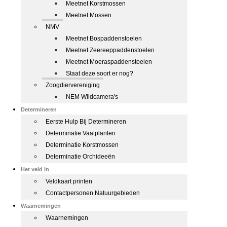
Meetnet Korstmossen
Meetnet Mossen
NMV
Meetnet Bospaddenstoelen
Meetnet Zeereeppaddenstoelen
Meetnet Moeraspaddenstoelen
Staat deze soort er nog?
Zoogdiervereniging
NEM Wildcamera's
Determineren
Eerste Hulp Bij Determineren
Determinatie Vaatplanten
Determinatie Korstmossen
Determinatie Orchideeën
Het veld in
Veldkaart printen
Contactpersonen Natuurgebieden
Waarnemingen
Waarnemingen