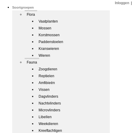
Inloggen
|
Soortgroepen
Flora
Vaatplanten
Mossen
Korstmossen
Paddenstoelen
Kranswieren
Wieren
Fauna
Zoogdieren
Reptielen
Amfibieën
Vissen
Dagvlinders
Nachtvlinders
Microvlinders
Libellen
Weekdieren
Kreeftachtigen