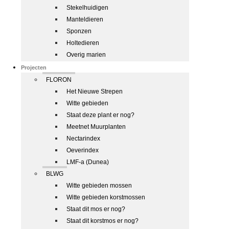
Stekelhuidigen
Manteldieren
Sponzen
Holtedieren
Overig marien
Projecten
FLORON
Het Nieuwe Strepen
Witte gebieden
Staat deze plant er nog?
Meetnet Muurplanten
Nectarindex
Oeverindex
LMF-a (Dunea)
BLWG
Witte gebieden mossen
Witte gebieden korstmossen
Staat dit mos er nog?
Staat dit korstmos er nog?