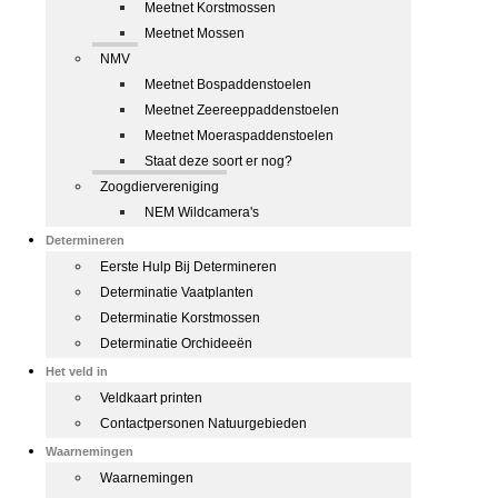
Meetnet Korstmossen
Meetnet Mossen
NMV
Meetnet Bospaddenstoelen
Meetnet Zeereeppaddenstoelen
Meetnet Moeraspaddenstoelen
Staat deze soort er nog?
Zoogdiervereniging
NEM Wildcamera's
Determineren
Eerste Hulp Bij Determineren
Determinatie Vaatplanten
Determinatie Korstmossen
Determinatie Orchideeën
Het veld in
Veldkaart printen
Contactpersonen Natuurgebieden
Waarnemingen
Waarnemingen