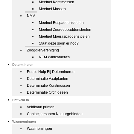
Meetnet Korstmossen
Meetnet Mossen
NMV
Meetnet Bospaddenstoelen
Meetnet Zeereeppaddenstoelen
Meetnet Moeraspaddenstoelen
Staat deze soort er nog?
Zoogdiervereniging
NEM Wildcamera's
Determineren
Eerste Hulp Bij Determineren
Determinatie Vaatplanten
Determinatie Korstmossen
Determinatie Orchideeën
Het veld in
Veldkaart printen
Contactpersonen Natuurgebieden
Waarnemingen
Waarnemingen