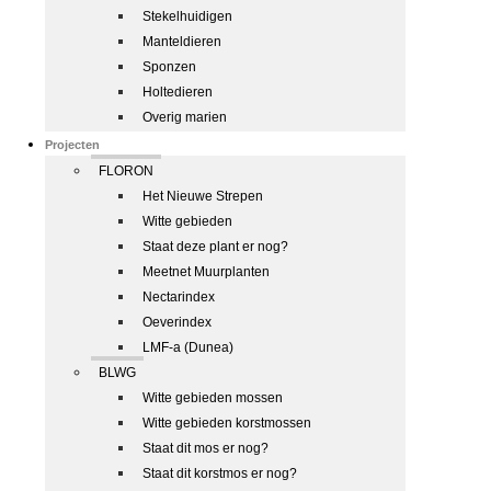
Stekelhuidigen
Manteldieren
Sponzen
Holtedieren
Overig marien
Projecten
FLORON
Het Nieuwe Strepen
Witte gebieden
Staat deze plant er nog?
Meetnet Muurplanten
Nectarindex
Oeverindex
LMF-a (Dunea)
BLWG
Witte gebieden mossen
Witte gebieden korstmossen
Staat dit mos er nog?
Staat dit korstmos er nog?