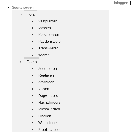
Inloggen
|
Soortgroepen
Flora
Vaatplanten
Mossen
Korstmossen
Paddenstoelen
Kranswieren
Wieren
Fauna
Zoogdieren
Reptielen
Amfibieën
Vissen
Dagvlinders
Nachtvlinders
Microvlinders
Libellen
Weekdieren
Kreeftachtigen