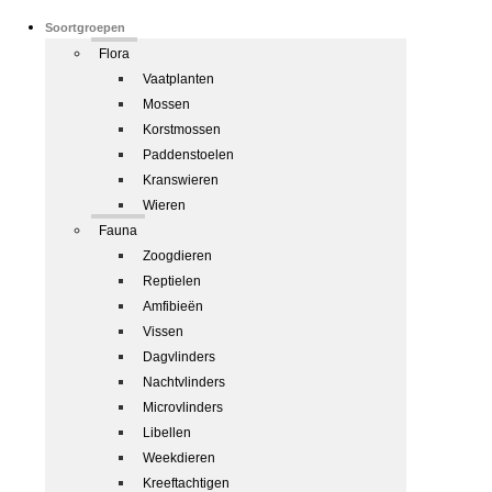
Soortgroepen
Flora
Vaatplanten
Mossen
Korstmossen
Paddenstoelen
Kranswieren
Wieren
Fauna
Zoogdieren
Reptielen
Amfibieën
Vissen
Dagvlinders
Nachtvlinders
Microvlinders
Libellen
Weekdieren
Kreeftachtigen