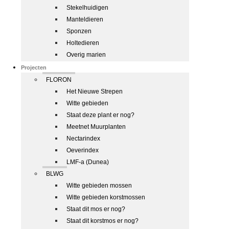
Stekelhuidigen
Manteldieren
Sponzen
Holtedieren
Overig marien
Projecten
FLORON
Het Nieuwe Strepen
Witte gebieden
Staat deze plant er nog?
Meetnet Muurplanten
Nectarindex
Oeverindex
LMF-a (Dunea)
BLWG
Witte gebieden mossen
Witte gebieden korstmossen
Staat dit mos er nog?
Staat dit korstmos er nog?