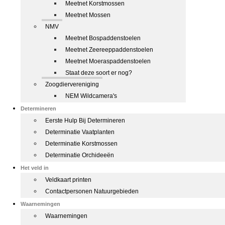
Meetnet Korstmossen
Meetnet Mossen
NMV
Meetnet Bospaddenstoelen
Meetnet Zeereeppaddenstoelen
Meetnet Moeraspaddenstoelen
Staat deze soort er nog?
Zoogdiervereniging
NEM Wildcamera's
Determineren
Eerste Hulp Bij Determineren
Determinatie Vaatplanten
Determinatie Korstmossen
Determinatie Orchideeën
Het veld in
Veldkaart printen
Contactpersonen Natuurgebieden
Waarnemingen
Waarnemingen