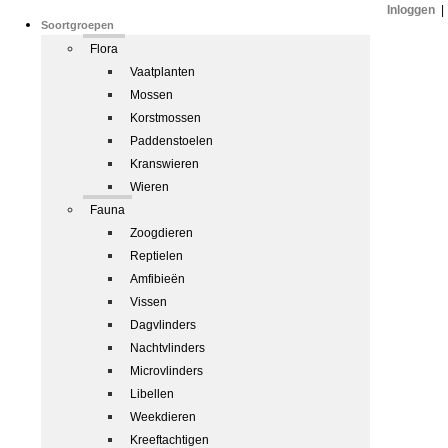
Inloggen
|
Soortgroepen
Flora
Vaatplanten
Mossen
Korstmossen
Paddenstoelen
Kranswieren
Wieren
Fauna
Zoogdieren
Reptielen
Amfibieën
Vissen
Dagvlinders
Nachtvlinders
Microvlinders
Libellen
Weekdieren
Kreeftachtigen