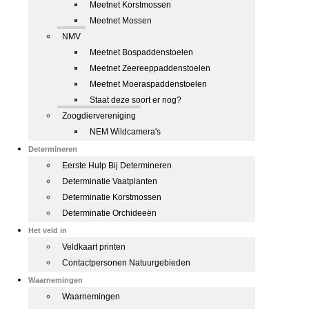
Meetnet Korstmossen
Meetnet Mossen
NMV
Meetnet Bospaddenstoelen
Meetnet Zeereeppaddenstoelen
Meetnet Moeraspaddenstoelen
Staat deze soort er nog?
Zoogdiervereniging
NEM Wildcamera's
Determineren
Eerste Hulp Bij Determineren
Determinatie Vaatplanten
Determinatie Korstmossen
Determinatie Orchideeën
Het veld in
Veldkaart printen
Contactpersonen Natuurgebieden
Waarnemingen
Waarnemingen