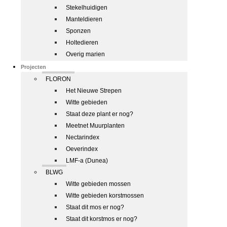
Stekelhuidigen
Manteldieren
Sponzen
Holtedieren
Overig marien
Projecten
FLORON
Het Nieuwe Strepen
Witte gebieden
Staat deze plant er nog?
Meetnet Muurplanten
Nectarindex
Oeverindex
LMF-a (Dunea)
BLWG
Witte gebieden mossen
Witte gebieden korstmossen
Staat dit mos er nog?
Staat dit korstmos er nog?