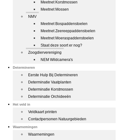
Meetnet Korstmossen
Meetnet Mossen
NMV
Meetnet Bospaddenstoelen
Meetnet Zeereeppaddenstoelen
Meetnet Moeraspaddenstoelen
Staat deze soort er nog?
Zoogdiervereniging
NEM Wildcamera's
Determineren
Eerste Hulp Bij Determineren
Determinatie Vaatplanten
Determinatie Korstmossen
Determinatie Orchideeën
Het veld in
Veldkaart printen
Contactpersonen Natuurgebieden
Waarnemingen
Waarnemingen