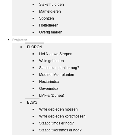
Stekelhuidigen
Manteldieren
Sponzen
Holtedieren
Overig marien
Projecten
FLORON
Het Nieuwe Strepen
Witte gebieden
Staat deze plant er nog?
Meetnet Muurplanten
Nectarindex
Oeverindex
LMF-a (Dunea)
BLWG
Witte gebieden mossen
Witte gebieden korstmossen
Staat dit mos er nog?
Staat dit korstmos er nog?