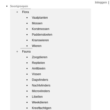
Inloggen
|
Soortgroepen
Flora
Vaatplanten
Mossen
Korstmossen
Paddenstoelen
Kranswieren
Wieren
Fauna
Zoogdieren
Reptielen
Amfibieën
Vissen
Dagvlinders
Nachtvlinders
Microvlinders
Libellen
Weekdieren
Kreeftachtigen