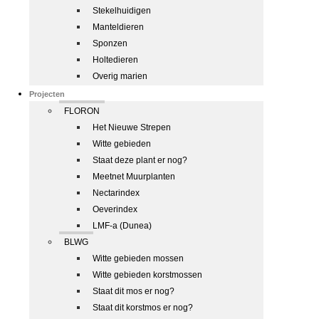
Stekelhuidigen
Manteldieren
Sponzen
Holtedieren
Overig marien
Projecten
FLORON
Het Nieuwe Strepen
Witte gebieden
Staat deze plant er nog?
Meetnet Muurplanten
Nectarindex
Oeverindex
LMF-a (Dunea)
BLWG
Witte gebieden mossen
Witte gebieden korstmossen
Staat dit mos er nog?
Staat dit korstmos er nog?