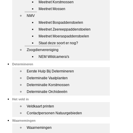
Meetnet Korstmossen
Meetnet Mossen
NMV
Meetnet Bospaddenstoelen
Meetnet Zeereeppaddenstoelen
Meetnet Moeraspaddenstoelen
Staat deze soort er nog?
Zoogdiervereniging
NEM Wildcamera's
Determineren
Eerste Hulp Bij Determineren
Determinatie Vaatplanten
Determinatie Korstmossen
Determinatie Orchideeën
Het veld in
Veldkaart printen
Contactpersonen Natuurgebieden
Waarnemingen
Waarnemingen