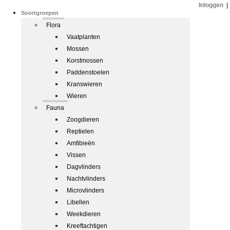
Inloggen
|
Soortgroepen
Flora
Vaatplanten
Mossen
Korstmossen
Paddenstoelen
Kranswieren
Wieren
Fauna
Zoogdieren
Reptielen
Amfibieën
Vissen
Dagvlinders
Nachtvlinders
Microvlinders
Libellen
Weekdieren
Kreeftachtigen