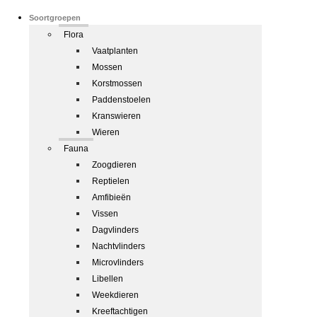
Soortgroepen
Flora
Vaatplanten
Mossen
Korstmossen
Paddenstoelen
Kranswieren
Wieren
Fauna
Zoogdieren
Reptielen
Amfibieën
Vissen
Dagvlinders
Nachtvlinders
Microvlinders
Libellen
Weekdieren
Kreeftachtigen