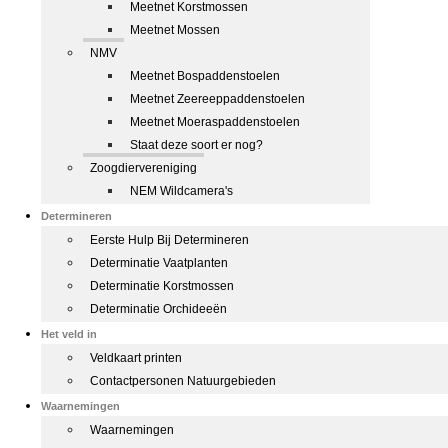
Meetnet Korstmossen
Meetnet Mossen
NMV
Meetnet Bospaddenstoelen
Meetnet Zeereeppaddenstoelen
Meetnet Moeraspaddenstoelen
Staat deze soort er nog?
Zoogdiervereniging
NEM Wildcamera's
Determineren
Eerste Hulp Bij Determineren
Determinatie Vaatplanten
Determinatie Korstmossen
Determinatie Orchideeën
Het veld in
Veldkaart printen
Contactpersonen Natuurgebieden
Waarnemingen
Waarnemingen