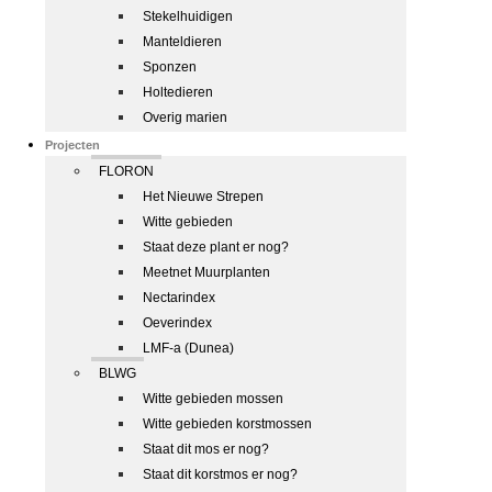
Stekelhuidigen
Manteldieren
Sponzen
Holtedieren
Overig marien
Projecten
FLORON
Het Nieuwe Strepen
Witte gebieden
Staat deze plant er nog?
Meetnet Muurplanten
Nectarindex
Oeverindex
LMF-a (Dunea)
BLWG
Witte gebieden mossen
Witte gebieden korstmossen
Staat dit mos er nog?
Staat dit korstmos er nog?