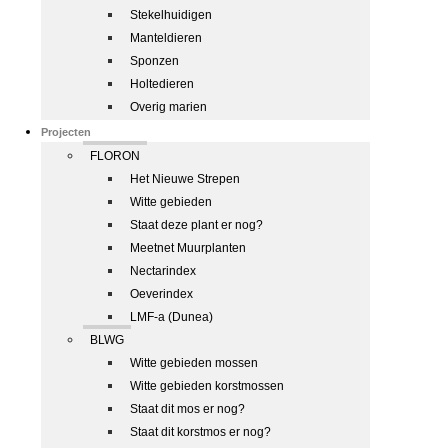
Stekelhuidigen
Manteldieren
Sponzen
Holtedieren
Overig marien
Projecten
FLORON
Het Nieuwe Strepen
Witte gebieden
Staat deze plant er nog?
Meetnet Muurplanten
Nectarindex
Oeverindex
LMF-a (Dunea)
BLWG
Witte gebieden mossen
Witte gebieden korstmossen
Staat dit mos er nog?
Staat dit korstmos er nog?