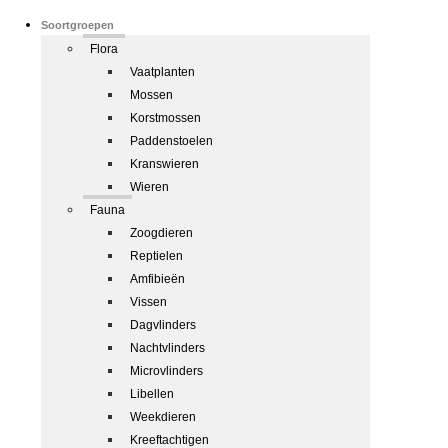
Soortgroepen
Flora
Vaatplanten
Mossen
Korstmossen
Paddenstoelen
Kranswieren
Wieren
Fauna
Zoogdieren
Reptielen
Amfibieën
Vissen
Dagvlinders
Nachtvlinders
Microvlinders
Libellen
Weekdieren
Kreeftachtigen