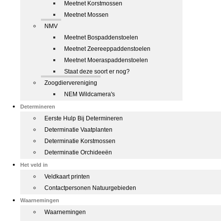
Meetnet Korstmossen
Meetnet Mossen
NMV
Meetnet Bospaddenstoelen
Meetnet Zeereeppaddenstoelen
Meetnet Moeraspaddenstoelen
Staat deze soort er nog?
Zoogdiervereniging
NEM Wildcamera's
Determineren
Eerste Hulp Bij Determineren
Determinatie Vaatplanten
Determinatie Korstmossen
Determinatie Orchideeën
Het veld in
Veldkaart printen
Contactpersonen Natuurgebieden
Waarnemingen
Waarnemingen