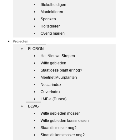
Stekelhuidigen
Manteldieren
Sponzen
Holtedieren
Overig marien
Projecten
FLORON
Het Nieuwe Strepen
Witte gebieden
Staat deze plant er nog?
Meetnet Muurplanten
Nectarindex
Oeverindex
LMF-a (Dunea)
BLWG
Witte gebieden mossen
Witte gebieden korstmossen
Staat dit mos er nog?
Staat dit korstmos er nog?