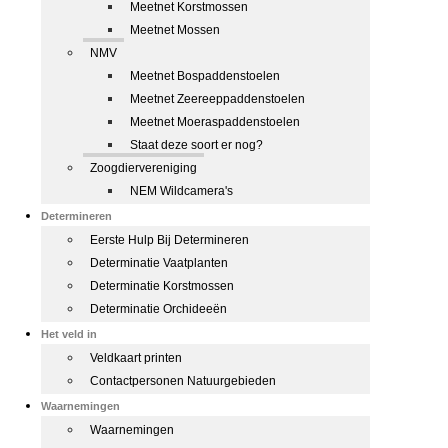
Meetnet Korstmossen
Meetnet Mossen
NMV
Meetnet Bospaddenstoelen
Meetnet Zeereeppaddenstoelen
Meetnet Moeraspaddenstoelen
Staat deze soort er nog?
Zoogdiervereniging
NEM Wildcamera's
Determineren
Eerste Hulp Bij Determineren
Determinatie Vaatplanten
Determinatie Korstmossen
Determinatie Orchideeën
Het veld in
Veldkaart printen
Contactpersonen Natuurgebieden
Waarnemingen
Waarnemingen