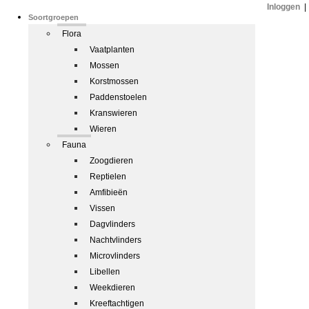
Inloggen
|
Soortgroepen
Flora
Vaatplanten
Mossen
Korstmossen
Paddenstoelen
Kranswieren
Wieren
Fauna
Zoogdieren
Reptielen
Amfibieën
Vissen
Dagvlinders
Nachtvlinders
Microvlinders
Libellen
Weekdieren
Kreeftachtigen