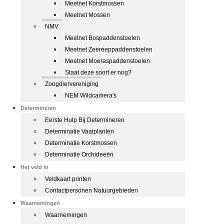
Meetnet Korstmossen
Meetnet Mossen
NMV
Meetnet Bospaddenstoelen
Meetnet Zeereeppaddenstoelen
Meetnet Moeraspaddenstoelen
Staat deze soort er nog?
Zoogdiervereniging
NEM Wildcamera's
Determineren
Eerste Hulp Bij Determineren
Determinatie Vaatplanten
Determinatie Korstmossen
Determinatie Orchideeën
Het veld in
Veldkaart printen
Contactpersonen Natuurgebieden
Waarnemingen
Waarnemingen