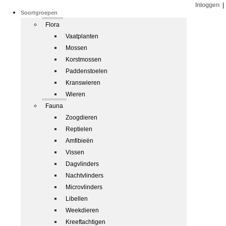
Inloggen
|
Soortgroepen
Flora
Vaatplanten
Mossen
Korstmossen
Paddenstoelen
Kranswieren
Wieren
Fauna
Zoogdieren
Reptielen
Amfibieën
Vissen
Dagvlinders
Nachtvlinders
Microvlinders
Libellen
Weekdieren
Kreeftachtigen