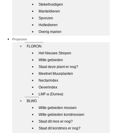
Stekelhuidigen
Manteldieren
Sponzen
Holtedieren
Overig marien
Projecten
FLORON
Het Nieuwe Strepen
Witte gebieden
Staat deze plant er nog?
Meetnet Muurplanten
Nectarindex
Oeverindex
LMF-a (Dunea)
BLWG
Witte gebieden mossen
Witte gebieden korstmossen
Staat dit mos er nog?
Staat dit korstmos er nog?