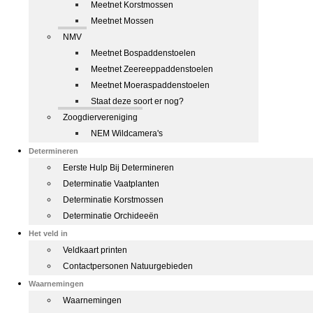
Meetnet Korstmossen
Meetnet Mossen
NMV
Meetnet Bospaddenstoelen
Meetnet Zeereeppaddenstoelen
Meetnet Moeraspaddenstoelen
Staat deze soort er nog?
Zoogdiervereniging
NEM Wildcamera's
Determineren
Eerste Hulp Bij Determineren
Determinatie Vaatplanten
Determinatie Korstmossen
Determinatie Orchideeën
Het veld in
Veldkaart printen
Contactpersonen Natuurgebieden
Waarnemingen
Waarnemingen