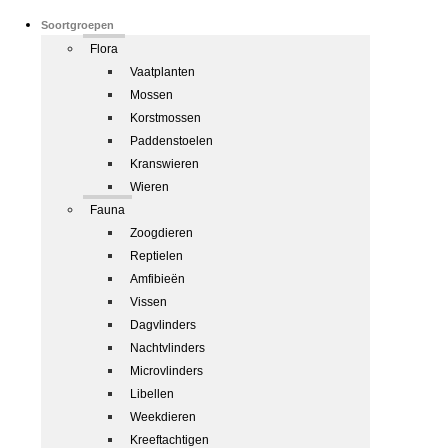
Soortgroepen
Flora
Vaatplanten
Mossen
Korstmossen
Paddenstoelen
Kranswieren
Wieren
Fauna
Zoogdieren
Reptielen
Amfibieën
Vissen
Dagvlinders
Nachtvlinders
Microvlinders
Libellen
Weekdieren
Kreeftachtigen