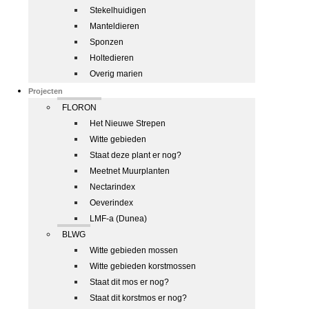
Stekelhuidigen
Manteldieren
Sponzen
Holtedieren
Overig marien
Projecten
FLORON
Het Nieuwe Strepen
Witte gebieden
Staat deze plant er nog?
Meetnet Muurplanten
Nectarindex
Oeverindex
LMF-a (Dunea)
BLWG
Witte gebieden mossen
Witte gebieden korstmossen
Staat dit mos er nog?
Staat dit korstmos er nog?