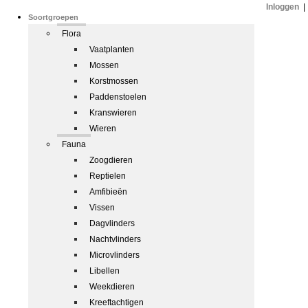
Inloggen
|
Soortgroepen
Flora
Vaatplanten
Mossen
Korstmossen
Paddenstoelen
Kranswieren
Wieren
Fauna
Zoogdieren
Reptielen
Amfibieën
Vissen
Dagvlinders
Nachtvlinders
Microvlinders
Libellen
Weekdieren
Kreeftachtigen