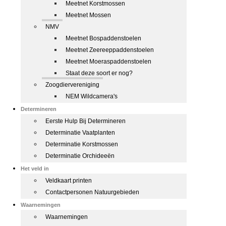
Meetnet Korstmossen
Meetnet Mossen
NMV
Meetnet Bospaddenstoelen
Meetnet Zeereeppaddenstoelen
Meetnet Moeraspaddenstoelen
Staat deze soort er nog?
Zoogdiervereniging
NEM Wildcamera's
Determineren
Eerste Hulp Bij Determineren
Determinatie Vaatplanten
Determinatie Korstmossen
Determinatie Orchideeën
Het veld in
Veldkaart printen
Contactpersonen Natuurgebieden
Waarnemingen
Waarnemingen