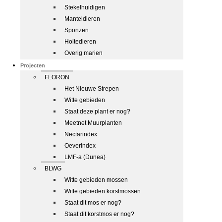
Stekelhuidigen
Manteldieren
Sponzen
Holtedieren
Overig marien
Projecten
FLORON
Het Nieuwe Strepen
Witte gebieden
Staat deze plant er nog?
Meetnet Muurplanten
Nectarindex
Oeverindex
LMF-a (Dunea)
BLWG
Witte gebieden mossen
Witte gebieden korstmossen
Staat dit mos er nog?
Staat dit korstmos er nog?