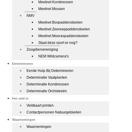
Meetnet Korstmossen
Meetnet Mossen
NMV
Meetnet Bospaddenstoelen
Meetnet Zeereeppaddenstoelen
Meetnet Moeraspaddenstoelen
Staat deze soort er nog?
Zoogdiervereniging
NEM Wildcamera's
Determineren
Eerste Hulp Bij Determineren
Determinatie Vaatplanten
Determinatie Korstmossen
Determinatie Orchideeën
Het veld in
Veldkaart printen
Contactpersonen Natuurgebieden
Waarnemingen
Waarnemingen