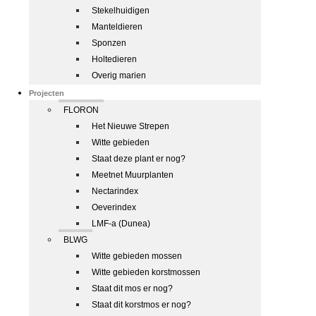
Stekelhuidigen
Manteldieren
Sponzen
Holtedieren
Overig marien
Projecten
FLORON
Het Nieuwe Strepen
Witte gebieden
Staat deze plant er nog?
Meetnet Muurplanten
Nectarindex
Oeverindex
LMF-a (Dunea)
BLWG
Witte gebieden mossen
Witte gebieden korstmossen
Staat dit mos er nog?
Staat dit korstmos er nog?