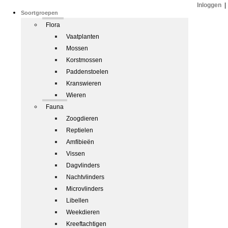
Inloggen
|
Soortgroepen
Flora
Vaatplanten
Mossen
Korstmossen
Paddenstoelen
Kranswieren
Wieren
Fauna
Zoogdieren
Reptielen
Amfibieën
Vissen
Dagvlinders
Nachtvlinders
Microvlinders
Libellen
Weekdieren
Kreeftachtigen