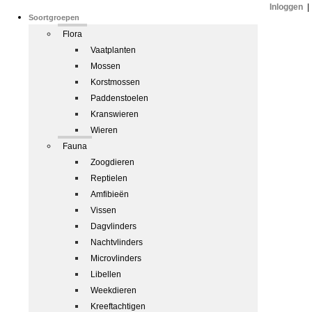
Inloggen
|
Soortgroepen
Flora
Vaatplanten
Mossen
Korstmossen
Paddenstoelen
Kranswieren
Wieren
Fauna
Zoogdieren
Reptielen
Amfibieën
Vissen
Dagvlinders
Nachtvlinders
Microvlinders
Libellen
Weekdieren
Kreeftachtigen