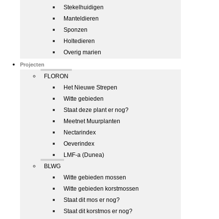
Stekelhuidigen
Manteldieren
Sponzen
Holtedieren
Overig marien
Projecten
FLORON
Het Nieuwe Strepen
Witte gebieden
Staat deze plant er nog?
Meetnet Muurplanten
Nectarindex
Oeverindex
LMF-a (Dunea)
BLWG
Witte gebieden mossen
Witte gebieden korstmossen
Staat dit mos er nog?
Staat dit korstmos er nog?