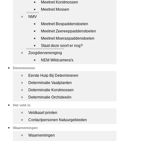
Meetnet Korstmossen
Meetnet Mossen
NMV
Meetnet Bospaddenstoelen
Meetnet Zeereeppaddenstoelen
Meetnet Moeraspaddenstoelen
Staat deze soort er nog?
Zoogdiervereniging
NEM Wildcamera's
Determineren
Eerste Hulp Bij Determineren
Determinatie Vaatplanten
Determinatie Korstmossen
Determinatie Orchideeën
Het veld in
Veldkaart printen
Contactpersonen Natuurgebieden
Waarnemingen
Waarnemingen