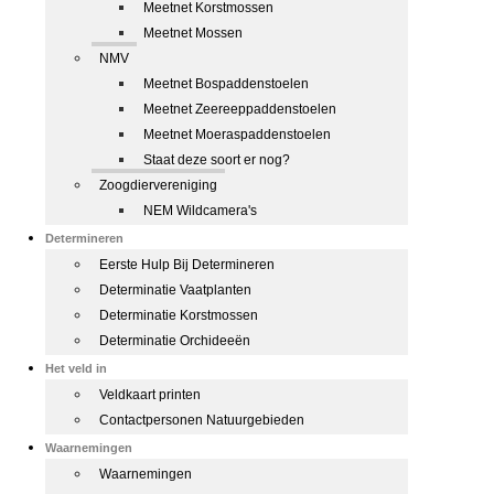
Meetnet Korstmossen
Meetnet Mossen
NMV
Meetnet Bospaddenstoelen
Meetnet Zeereeppaddenstoelen
Meetnet Moeraspaddenstoelen
Staat deze soort er nog?
Zoogdiervereniging
NEM Wildcamera's
Determineren
Eerste Hulp Bij Determineren
Determinatie Vaatplanten
Determinatie Korstmossen
Determinatie Orchideeën
Het veld in
Veldkaart printen
Contactpersonen Natuurgebieden
Waarnemingen
Waarnemingen