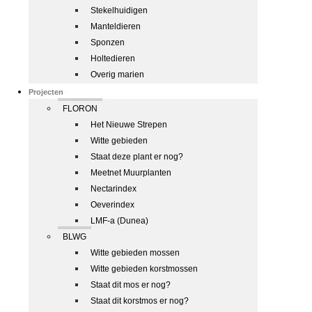
Stekelhuidigen
Manteldieren
Sponzen
Holtedieren
Overig marien
Projecten
FLORON
Het Nieuwe Strepen
Witte gebieden
Staat deze plant er nog?
Meetnet Muurplanten
Nectarindex
Oeverindex
LMF-a (Dunea)
BLWG
Witte gebieden mossen
Witte gebieden korstmossen
Staat dit mos er nog?
Staat dit korstmos er nog?