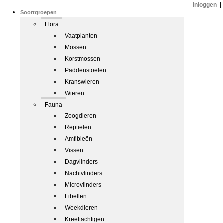
Inloggen
|
Soortgroepen
Flora
Vaatplanten
Mossen
Korstmossen
Paddenstoelen
Kranswieren
Wieren
Fauna
Zoogdieren
Reptielen
Amfibieën
Vissen
Dagvlinders
Nachtvlinders
Microvlinders
Libellen
Weekdieren
Kreeftachtigen