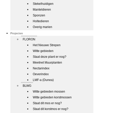
Stekelhuidigen
Manteldieren
Sponzen
Holtedieren
Overig marien
Projecten
FLORON
Het Nieuwe Strepen
Witte gebieden
Staat deze plant er nog?
Meetnet Muurplanten
Nectarindex
Oeverindex
LMF-a (Dunea)
BLWG
Witte gebieden mossen
Witte gebieden korstmossen
Staat dit mos er nog?
Staat dit korstmos er nog?