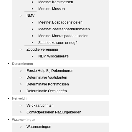
Meetnet Korstmossen
Meetnet Mossen
NMV
Meetnet Bospaddenstoelen
Meetnet Zeereeppaddenstoelen
Meetnet Moeraspaddenstoelen
Staat deze soort er nog?
Zoogdiervereniging
NEM Wildcamera's
Determineren
Eerste Hulp Bij Determineren
Determinatie Vaatplanten
Determinatie Korstmossen
Determinatie Orchideeën
Het veld in
Veldkaart printen
Contactpersonen Natuurgebieden
Waarnemingen
Waarnemingen