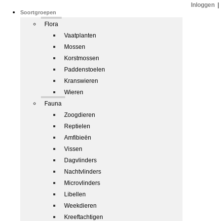
Inloggen
|
Soortgroepen
Flora
Vaatplanten
Mossen
Korstmossen
Paddenstoelen
Kranswieren
Wieren
Fauna
Zoogdieren
Reptielen
Amfibieën
Vissen
Dagvlinders
Nachtvlinders
Microvlinders
Libellen
Weekdieren
Kreeftachtigen