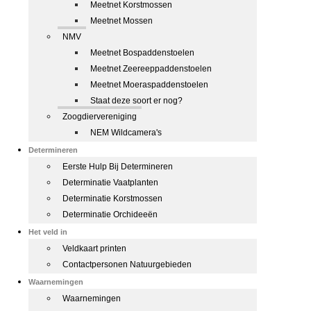
Meetnet Korstmossen
Meetnet Mossen
NMV
Meetnet Bospaddenstoelen
Meetnet Zeereeppaddenstoelen
Meetnet Moeraspaddenstoelen
Staat deze soort er nog?
Zoogdiervereniging
NEM Wildcamera's
Determineren
Eerste Hulp Bij Determineren
Determinatie Vaatplanten
Determinatie Korstmossen
Determinatie Orchideeën
Het veld in
Veldkaart printen
Contactpersonen Natuurgebieden
Waarnemingen
Waarnemingen