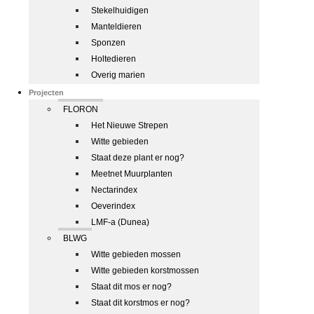
Stekelhuidigen
Manteldieren
Sponzen
Holtedieren
Overig marien
Projecten
FLORON
Het Nieuwe Strepen
Witte gebieden
Staat deze plant er nog?
Meetnet Muurplanten
Nectarindex
Oeverindex
LMF-a (Dunea)
BLWG
Witte gebieden mossen
Witte gebieden korstmossen
Staat dit mos er nog?
Staat dit korstmos er nog?