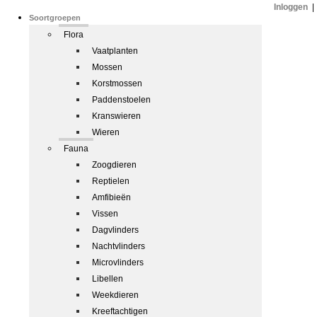
Inloggen
|
Soortgroepen
Flora
Vaatplanten
Mossen
Korstmossen
Paddenstoelen
Kranswieren
Wieren
Fauna
Zoogdieren
Reptielen
Amfibieën
Vissen
Dagvlinders
Nachtvlinders
Microvlinders
Libellen
Weekdieren
Kreeftachtigen