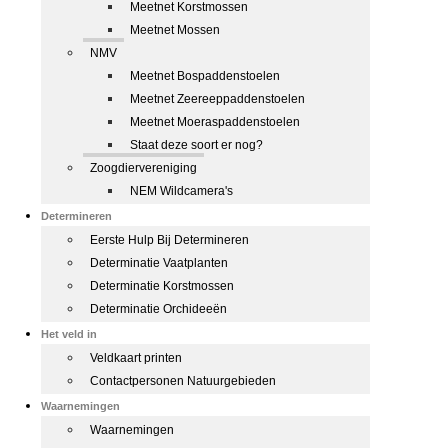
Meetnet Korstmossen
Meetnet Mossen
NMV
Meetnet Bospaddenstoelen
Meetnet Zeereeppaddenstoelen
Meetnet Moeraspaddenstoelen
Staat deze soort er nog?
Zoogdiervereniging
NEM Wildcamera's
Determineren
Eerste Hulp Bij Determineren
Determinatie Vaatplanten
Determinatie Korstmossen
Determinatie Orchideeën
Het veld in
Veldkaart printen
Contactpersonen Natuurgebieden
Waarnemingen
Waarnemingen