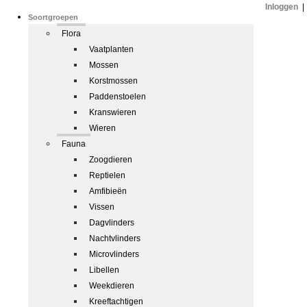
Inloggen
|
Soortgroepen
Flora
Vaatplanten
Mossen
Korstmossen
Paddenstoelen
Kranswieren
Wieren
Fauna
Zoogdieren
Reptielen
Amfibieën
Vissen
Dagvlinders
Nachtvlinders
Microvlinders
Libellen
Weekdieren
Kreeftachtigen