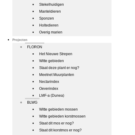
Stekelhuidigen
Manteldieren
Sponzen
Holtedieren
Overig marien
Projecten
FLORON
Het Nieuwe Strepen
Witte gebieden
Staat deze plant er nog?
Meetnet Muurplanten
Nectarindex
Oeverindex
LMF-a (Dunea)
BLWG
Witte gebieden mossen
Witte gebieden korstmossen
Staat dit mos er nog?
Staat dit korstmos er nog?