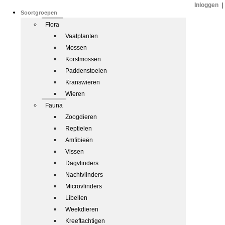
Inloggen
|
Soortgroepen
Flora
Vaatplanten
Mossen
Korstmossen
Paddenstoelen
Kranswieren
Wieren
Fauna
Zoogdieren
Reptielen
Amfibieën
Vissen
Dagvlinders
Nachtvlinders
Microvlinders
Libellen
Weekdieren
Kreeftachtigen