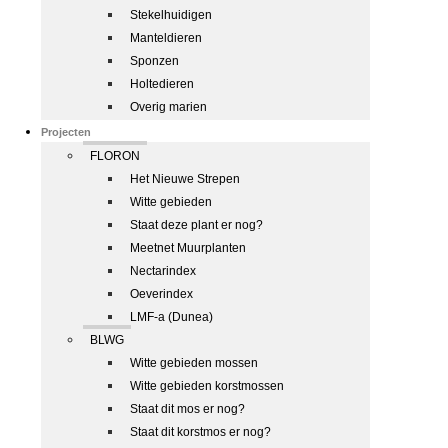
Stekelhuidigen
Manteldieren
Sponzen
Holtedieren
Overig marien
Projecten
FLORON
Het Nieuwe Strepen
Witte gebieden
Staat deze plant er nog?
Meetnet Muurplanten
Nectarindex
Oeverindex
LMF-a (Dunea)
BLWG
Witte gebieden mossen
Witte gebieden korstmossen
Staat dit mos er nog?
Staat dit korstmos er nog?