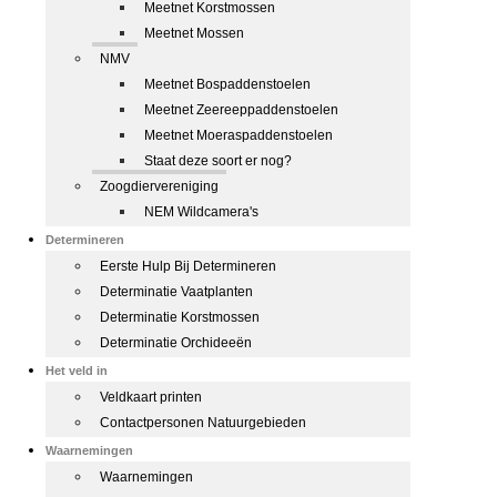
Meetnet Korstmossen
Meetnet Mossen
NMV
Meetnet Bospaddenstoelen
Meetnet Zeereeppaddenstoelen
Meetnet Moeraspaddenstoelen
Staat deze soort er nog?
Zoogdiervereniging
NEM Wildcamera's
Determineren
Eerste Hulp Bij Determineren
Determinatie Vaatplanten
Determinatie Korstmossen
Determinatie Orchideeën
Het veld in
Veldkaart printen
Contactpersonen Natuurgebieden
Waarnemingen
Waarnemingen