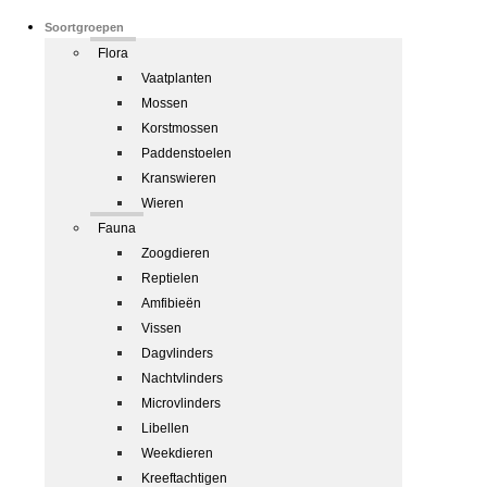
Soortgroepen
Flora
Vaatplanten
Mossen
Korstmossen
Paddenstoelen
Kranswieren
Wieren
Fauna
Zoogdieren
Reptielen
Amfibieën
Vissen
Dagvlinders
Nachtvlinders
Microvlinders
Libellen
Weekdieren
Kreeftachtigen