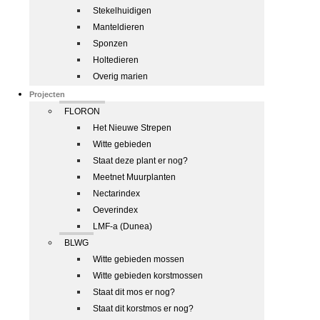
Stekelhuidigen
Manteldieren
Sponzen
Holtedieren
Overig marien
Projecten
FLORON
Het Nieuwe Strepen
Witte gebieden
Staat deze plant er nog?
Meetnet Muurplanten
Nectarindex
Oeverindex
LMF-a (Dunea)
BLWG
Witte gebieden mossen
Witte gebieden korstmossen
Staat dit mos er nog?
Staat dit korstmos er nog?