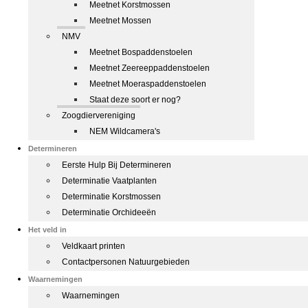
Meetnet Korstmossen
Meetnet Mossen
NMV
Meetnet Bospaddenstoelen
Meetnet Zeereeppaddenstoelen
Meetnet Moeraspaddenstoelen
Staat deze soort er nog?
Zoogdiervereniging
NEM Wildcamera's
Determineren
Eerste Hulp Bij Determineren
Determinatie Vaatplanten
Determinatie Korstmossen
Determinatie Orchideeën
Het veld in
Veldkaart printen
Contactpersonen Natuurgebieden
Waarnemingen
Waarnemingen