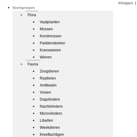
Inloggen
|
Soortgroepen
Flora
Vaatplanten
Mossen
Korstmossen
Paddenstoelen
Kranswieren
Wieren
Fauna
Zoogdieren
Reptielen
Amfibieën
Vissen
Dagvlinders
Nachtvlinders
Microvlinders
Libellen
Weekdieren
Kreeftachtigen