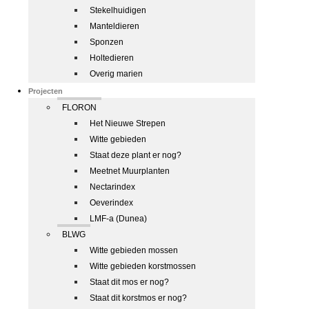
Stekelhuidigen
Manteldieren
Sponzen
Holtedieren
Overig marien
Projecten
FLORON
Het Nieuwe Strepen
Witte gebieden
Staat deze plant er nog?
Meetnet Muurplanten
Nectarindex
Oeverindex
LMF-a (Dunea)
BLWG
Witte gebieden mossen
Witte gebieden korstmossen
Staat dit mos er nog?
Staat dit korstmos er nog?