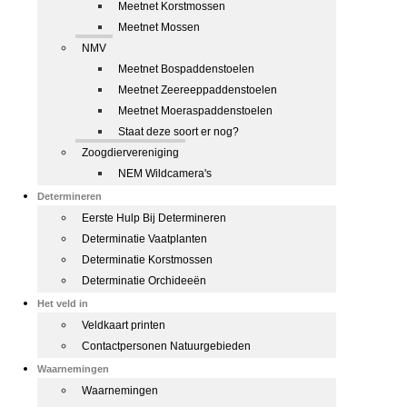
Meetnet Korstmossen
Meetnet Mossen
NMV
Meetnet Bospaddenstoelen
Meetnet Zeereeppaddenstoelen
Meetnet Moeraspaddenstoelen
Staat deze soort er nog?
Zoogdiervereniging
NEM Wildcamera's
Determineren
Eerste Hulp Bij Determineren
Determinatie Vaatplanten
Determinatie Korstmossen
Determinatie Orchideeën
Het veld in
Veldkaart printen
Contactpersonen Natuurgebieden
Waarnemingen
Waarnemingen