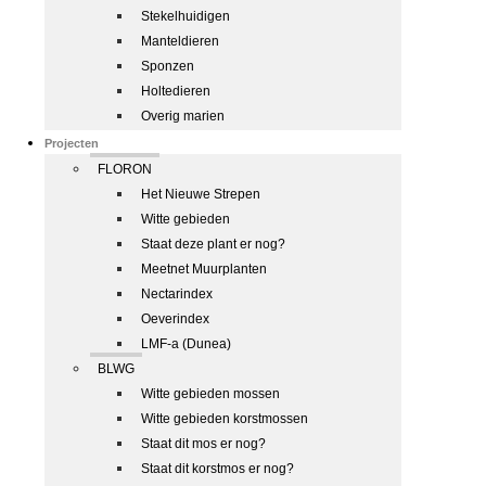
Stekelhuidigen
Manteldieren
Sponzen
Holtedieren
Overig marien
Projecten
FLORON
Het Nieuwe Strepen
Witte gebieden
Staat deze plant er nog?
Meetnet Muurplanten
Nectarindex
Oeverindex
LMF-a (Dunea)
BLWG
Witte gebieden mossen
Witte gebieden korstmossen
Staat dit mos er nog?
Staat dit korstmos er nog?