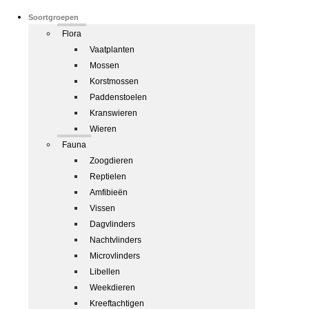
Soortgroepen
Flora
Vaatplanten
Mossen
Korstmossen
Paddenstoelen
Kranswieren
Wieren
Fauna
Zoogdieren
Reptielen
Amfibieën
Vissen
Dagvlinders
Nachtvlinders
Microvlinders
Libellen
Weekdieren
Kreeftachtigen