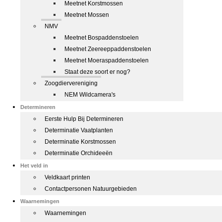
Meetnet Korstmossen
Meetnet Mossen
NMV
Meetnet Bospaddenstoelen
Meetnet Zeereeppaddenstoelen
Meetnet Moeraspaddenstoelen
Staat deze soort er nog?
Zoogdiervereniging
NEM Wildcamera's
Determineren
Eerste Hulp Bij Determineren
Determinatie Vaatplanten
Determinatie Korstmossen
Determinatie Orchideeën
Het veld in
Veldkaart printen
Contactpersonen Natuurgebieden
Waarnemingen
Waarnemingen