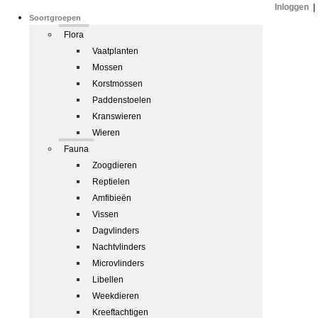
Inloggen
|
Soortgroepen
Flora
Vaatplanten
Mossen
Korstmossen
Paddenstoelen
Kranswieren
Wieren
Fauna
Zoogdieren
Reptielen
Amfibieën
Vissen
Dagvlinders
Nachtvlinders
Microvlinders
Libellen
Weekdieren
Kreeftachtigen