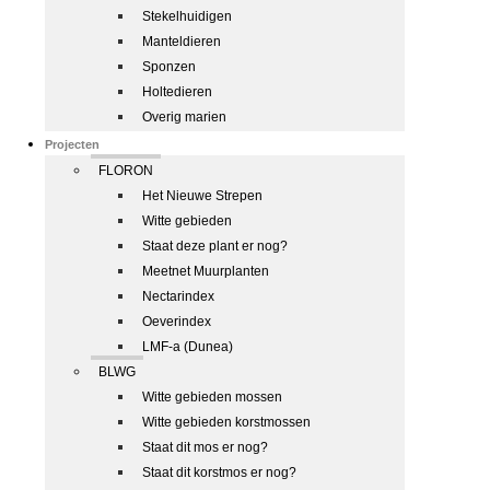
Stekelhuidigen
Manteldieren
Sponzen
Holtedieren
Overig marien
Projecten
FLORON
Het Nieuwe Strepen
Witte gebieden
Staat deze plant er nog?
Meetnet Muurplanten
Nectarindex
Oeverindex
LMF-a (Dunea)
BLWG
Witte gebieden mossen
Witte gebieden korstmossen
Staat dit mos er nog?
Staat dit korstmos er nog?