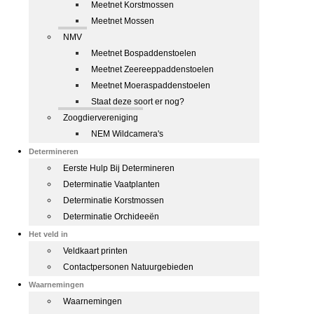
Meetnet Korstmossen
Meetnet Mossen
NMV
Meetnet Bospaddenstoelen
Meetnet Zeereeppaddenstoelen
Meetnet Moeraspaddenstoelen
Staat deze soort er nog?
Zoogdiervereniging
NEM Wildcamera's
Determineren
Eerste Hulp Bij Determineren
Determinatie Vaatplanten
Determinatie Korstmossen
Determinatie Orchideeën
Het veld in
Veldkaart printen
Contactpersonen Natuurgebieden
Waarnemingen
Waarnemingen