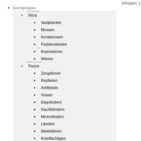
Inloggen
|
Soortgroepen
Flora
Vaatplanten
Mossen
Korstmossen
Paddenstoelen
Kranswieren
Wieren
Fauna
Zoogdieren
Reptielen
Amfibieën
Vissen
Dagvlinders
Nachtvlinders
Microvlinders
Libellen
Weekdieren
Kreeftachtigen