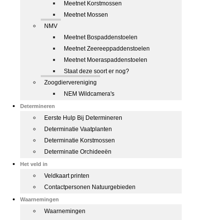
Meetnet Korstmossen
Meetnet Mossen
NMV
Meetnet Bospaddenstoelen
Meetnet Zeereeppaddenstoelen
Meetnet Moeraspaddenstoelen
Staat deze soort er nog?
Zoogdiervereniging
NEM Wildcamera's
Determineren
Eerste Hulp Bij Determineren
Determinatie Vaatplanten
Determinatie Korstmossen
Determinatie Orchideeën
Het veld in
Veldkaart printen
Contactpersonen Natuurgebieden
Waarnemingen
Waarnemingen