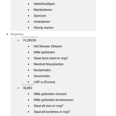
Stekelhuidigen
Manteldieren
Sponzen
Holtedieren
Overig marien
Projecten
FLORON
Het Nieuwe Strepen
Witte gebieden
Staat deze plant er nog?
Meetnet Muurplanten
Nectarindex
Oeverindex
LMF-a (Dunea)
BLWG
Witte gebieden mossen
Witte gebieden korstmossen
Staat dit mos er nog?
Staat dit korstmos er nog?