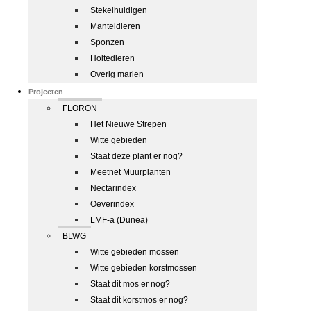
Stekelhuidigen
Manteldieren
Sponzen
Holtedieren
Overig marien
Projecten
FLORON
Het Nieuwe Strepen
Witte gebieden
Staat deze plant er nog?
Meetnet Muurplanten
Nectarindex
Oeverindex
LMF-a (Dunea)
BLWG
Witte gebieden mossen
Witte gebieden korstmossen
Staat dit mos er nog?
Staat dit korstmos er nog?