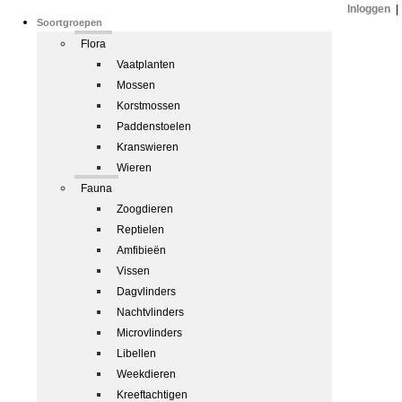
Inloggen
|
Soortgroepen
Flora
Vaatplanten
Mossen
Korstmossen
Paddenstoelen
Kranswieren
Wieren
Fauna
Zoogdieren
Reptielen
Amfibieën
Vissen
Dagvlinders
Nachtvlinders
Microvlinders
Libellen
Weekdieren
Kreeftachtigen