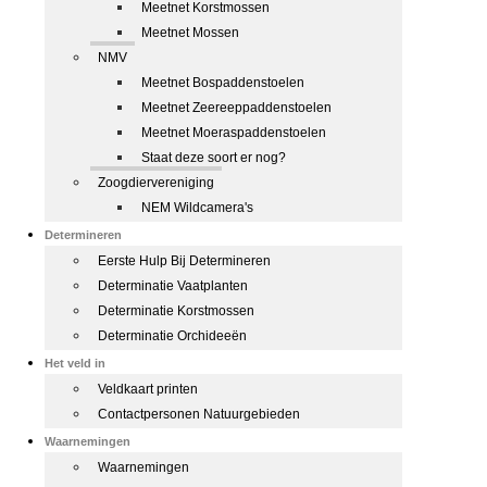
Meetnet Korstmossen
Meetnet Mossen
NMV
Meetnet Bospaddenstoelen
Meetnet Zeereeppaddenstoelen
Meetnet Moeraspaddenstoelen
Staat deze soort er nog?
Zoogdiervereniging
NEM Wildcamera's
Determineren
Eerste Hulp Bij Determineren
Determinatie Vaatplanten
Determinatie Korstmossen
Determinatie Orchideeën
Het veld in
Veldkaart printen
Contactpersonen Natuurgebieden
Waarnemingen
Waarnemingen