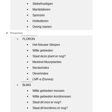
Stekelhuidigen
Manteldieren
Sponzen
Holtedieren
Overig marien
Projecten
FLORON
Het Nieuwe Strepen
Witte gebieden
Staat deze plant er nog?
Meetnet Muurplanten
Nectarindex
Oeverindex
LMF-a (Dunea)
BLWG
Witte gebieden mossen
Witte gebieden korstmossen
Staat dit mos er nog?
Staat dit korstmos er nog?