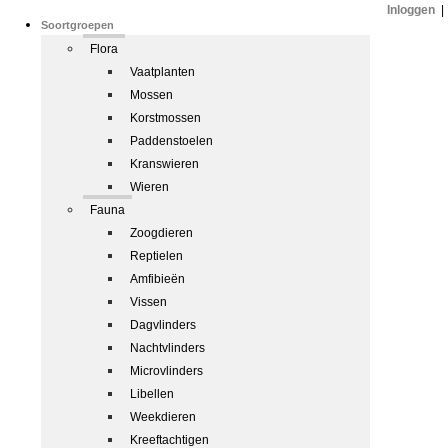
Inloggen
|
Soortgroepen
Flora
Vaatplanten
Mossen
Korstmossen
Paddenstoelen
Kranswieren
Wieren
Fauna
Zoogdieren
Reptielen
Amfibieën
Vissen
Dagvlinders
Nachtvlinders
Microvlinders
Libellen
Weekdieren
Kreeftachtigen