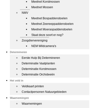
Meetnet Korstmossen
Meetnet Mossen
NMV
Meetnet Bospaddenstoelen
Meetnet Zeereeppaddenstoelen
Meetnet Moeraspaddenstoelen
Staat deze soort er nog?
Zoogdiervereniging
NEM Wildcamera's
Determineren
Eerste Hulp Bij Determineren
Determinatie Vaatplanten
Determinatie Korstmossen
Determinatie Orchideeën
Het veld in
Veldkaart printen
Contactpersonen Natuurgebieden
Waarnemingen
Waarnemingen