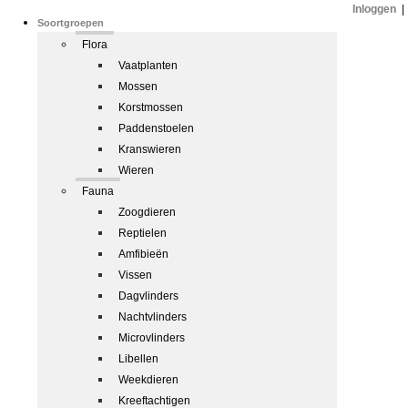
Inloggen
|
Soortgroepen
Flora
Vaatplanten
Mossen
Korstmossen
Paddenstoelen
Kranswieren
Wieren
Fauna
Zoogdieren
Reptielen
Amfibieën
Vissen
Dagvlinders
Nachtvlinders
Microvlinders
Libellen
Weekdieren
Kreeftachtigen