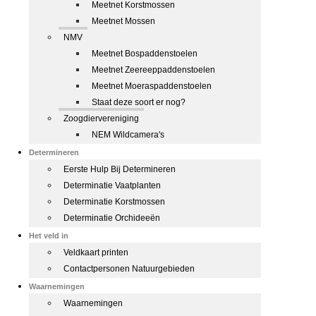
Meetnet Korstmossen
Meetnet Mossen
NMV
Meetnet Bospaddenstoelen
Meetnet Zeereeppaddenstoelen
Meetnet Moeraspaddenstoelen
Staat deze soort er nog?
Zoogdiervereniging
NEM Wildcamera's
Determineren
Eerste Hulp Bij Determineren
Determinatie Vaatplanten
Determinatie Korstmossen
Determinatie Orchideeën
Het veld in
Veldkaart printen
Contactpersonen Natuurgebieden
Waarnemingen
Waarnemingen