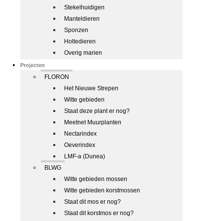
Stekelhuidigen
Manteldieren
Sponzen
Holtedieren
Overig marien
Projecten
FLORON
Het Nieuwe Strepen
Witte gebieden
Staat deze plant er nog?
Meetnet Muurplanten
Nectarindex
Oeverindex
LMF-a (Dunea)
BLWG
Witte gebieden mossen
Witte gebieden korstmossen
Staat dit mos er nog?
Staat dit korstmos er nog?