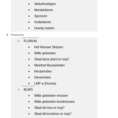
Stekelhuidigen
Manteldieren
Sponzen
Holtedieren
Overig marien
Projecten
FLORON
Het Nieuwe Strepen
Witte gebieden
Staat deze plant er nog?
Meetnet Muurplanten
Nectarindex
Oeverindex
LMF-a (Dunea)
BLWG
Witte gebieden mossen
Witte gebieden korstmossen
Staat dit mos er nog?
Staat dit korstmos er nog?