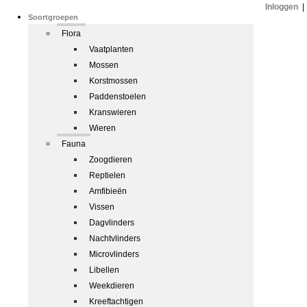
Inloggen
|
Soortgroepen
Flora
Vaatplanten
Mossen
Korstmossen
Paddenstoelen
Kranswieren
Wieren
Fauna
Zoogdieren
Reptielen
Amfibieën
Vissen
Dagvlinders
Nachtvlinders
Microvlinders
Libellen
Weekdieren
Kreeftachtigen