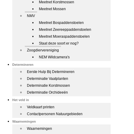
Meetnet Korstmossen
Meetnet Mossen
NMV
Meetnet Bospaddenstoelen
Meetnet Zeereeppaddenstoelen
Meetnet Moeraspaddenstoelen
Staat deze soort er nog?
Zoogdiervereniging
NEM Wildcamera's
Determineren
Eerste Hulp Bij Determineren
Determinatie Vaatplanten
Determinatie Korstmossen
Determinatie Orchideeën
Het veld in
Veldkaart printen
Contactpersonen Natuurgebieden
Waarnemingen
Waarnemingen