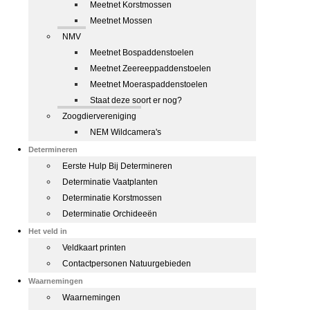
Meetnet Korstmossen
Meetnet Mossen
NMV
Meetnet Bospaddenstoelen
Meetnet Zeereeppaddenstoelen
Meetnet Moeraspaddenstoelen
Staat deze soort er nog?
Zoogdiervereniging
NEM Wildcamera's
Determineren
Eerste Hulp Bij Determineren
Determinatie Vaatplanten
Determinatie Korstmossen
Determinatie Orchideeën
Het veld in
Veldkaart printen
Contactpersonen Natuurgebieden
Waarnemingen
Waarnemingen