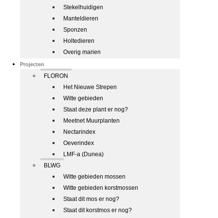
Stekelhuidigen
Manteldieren
Sponzen
Holtedieren
Overig marien
Projecten
FLORON
Het Nieuwe Strepen
Witte gebieden
Staat deze plant er nog?
Meetnet Muurplanten
Nectarindex
Oeverindex
LMF-a (Dunea)
BLWG
Witte gebieden mossen
Witte gebieden korstmossen
Staat dit mos er nog?
Staat dit korstmos er nog?