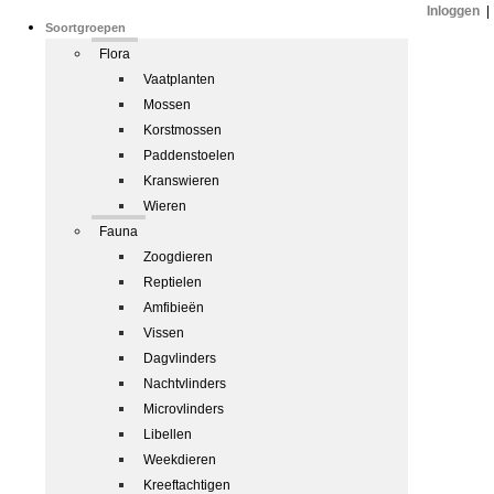
Inloggen
|
Soortgroepen
Flora
Vaatplanten
Mossen
Korstmossen
Paddenstoelen
Kranswieren
Wieren
Fauna
Zoogdieren
Reptielen
Amfibieën
Vissen
Dagvlinders
Nachtvlinders
Microvlinders
Libellen
Weekdieren
Kreeftachtigen