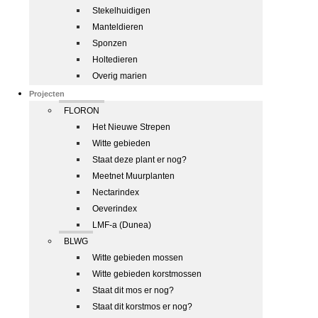
Stekelhuidigen
Manteldieren
Sponzen
Holtedieren
Overig marien
Projecten
FLORON
Het Nieuwe Strepen
Witte gebieden
Staat deze plant er nog?
Meetnet Muurplanten
Nectarindex
Oeverindex
LMF-a (Dunea)
BLWG
Witte gebieden mossen
Witte gebieden korstmossen
Staat dit mos er nog?
Staat dit korstmos er nog?