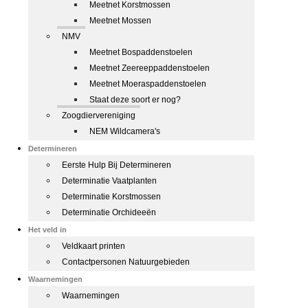
Meetnet Korstmossen
Meetnet Mossen
NMV
Meetnet Bospaddenstoelen
Meetnet Zeereeppaddenstoelen
Meetnet Moeraspaddenstoelen
Staat deze soort er nog?
Zoogdiervereniging
NEM Wildcamera's
Determineren
Eerste Hulp Bij Determineren
Determinatie Vaatplanten
Determinatie Korstmossen
Determinatie Orchideeën
Het veld in
Veldkaart printen
Contactpersonen Natuurgebieden
Waarnemingen
Waarnemingen