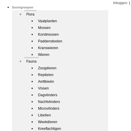
Inloggen
|
Soortgroepen
Flora
Vaatplanten
Mossen
Korstmossen
Paddenstoelen
Kranswieren
Wieren
Fauna
Zoogdieren
Reptielen
Amfibieën
Vissen
Dagvlinders
Nachtvlinders
Microvlinders
Libellen
Weekdieren
Kreeftachtigen