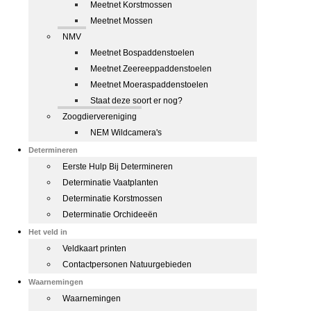
Meetnet Korstmossen
Meetnet Mossen
NMV
Meetnet Bospaddenstoelen
Meetnet Zeereeppaddenstoelen
Meetnet Moeraspaddenstoelen
Staat deze soort er nog?
Zoogdiervereniging
NEM Wildcamera's
Determineren
Eerste Hulp Bij Determineren
Determinatie Vaatplanten
Determinatie Korstmossen
Determinatie Orchideeën
Het veld in
Veldkaart printen
Contactpersonen Natuurgebieden
Waarnemingen
Waarnemingen