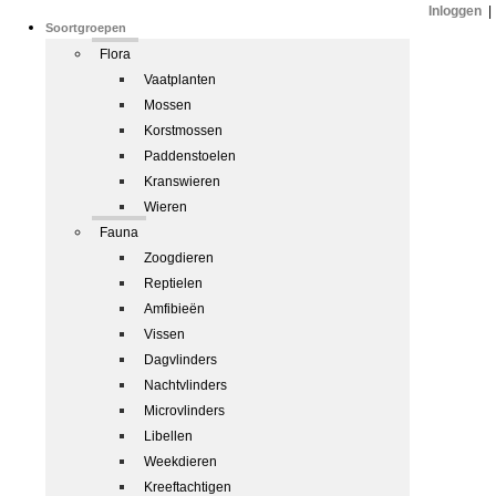
Inloggen
|
Soortgroepen
Flora
Vaatplanten
Mossen
Korstmossen
Paddenstoelen
Kranswieren
Wieren
Fauna
Zoogdieren
Reptielen
Amfibieën
Vissen
Dagvlinders
Nachtvlinders
Microvlinders
Libellen
Weekdieren
Kreeftachtigen