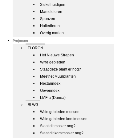
Stekelhuidigen
Manteldieren
Sponzen
Holtedieren
Overig marien
Projecten
FLORON
Het Nieuwe Strepen
Witte gebieden
Staat deze plant er nog?
Meetnet Muurplanten
Nectarindex
Oeverindex
LMF-a (Dunea)
BLWG
Witte gebieden mossen
Witte gebieden korstmossen
Staat dit mos er nog?
Staat dit korstmos er nog?