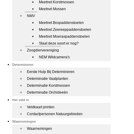
Meetnet Korstmossen
Meetnet Mossen
NMV
Meetnet Bospaddenstoelen
Meetnet Zeereeppaddenstoelen
Meetnet Moeraspaddenstoelen
Staat deze soort er nog?
Zoogdiervereniging
NEM Wildcamera's
Determineren
Eerste Hulp Bij Determineren
Determinatie Vaatplanten
Determinatie Korstmossen
Determinatie Orchideeën
Het veld in
Veldkaart printen
Contactpersonen Natuurgebieden
Waarnemingen
Waarnemingen