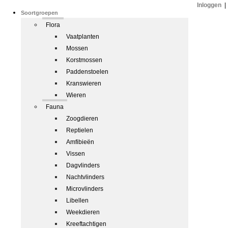
Inloggen
|
Soortgroepen
Flora
Vaatplanten
Mossen
Korstmossen
Paddenstoelen
Kranswieren
Wieren
Fauna
Zoogdieren
Reptielen
Amfibieën
Vissen
Dagvlinders
Nachtvlinders
Microvlinders
Libellen
Weekdieren
Kreeftachtigen