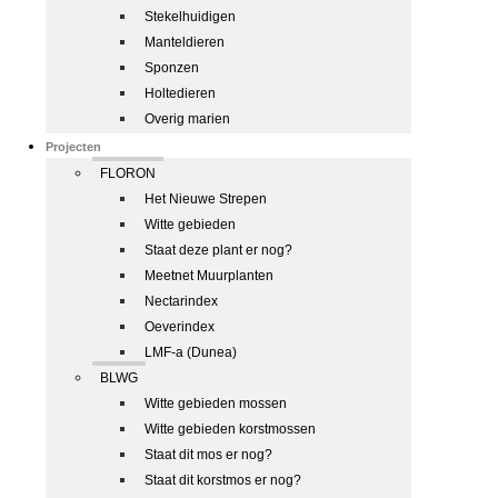
Stekelhuidigen
Manteldieren
Sponzen
Holtedieren
Overig marien
Projecten
FLORON
Het Nieuwe Strepen
Witte gebieden
Staat deze plant er nog?
Meetnet Muurplanten
Nectarindex
Oeverindex
LMF-a (Dunea)
BLWG
Witte gebieden mossen
Witte gebieden korstmossen
Staat dit mos er nog?
Staat dit korstmos er nog?