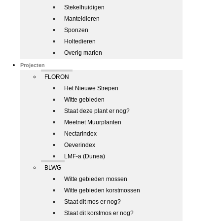
Stekelhuidigen
Manteldieren
Sponzen
Holtedieren
Overig marien
Projecten
FLORON
Het Nieuwe Strepen
Witte gebieden
Staat deze plant er nog?
Meetnet Muurplanten
Nectarindex
Oeverindex
LMF-a (Dunea)
BLWG
Witte gebieden mossen
Witte gebieden korstmossen
Staat dit mos er nog?
Staat dit korstmos er nog?