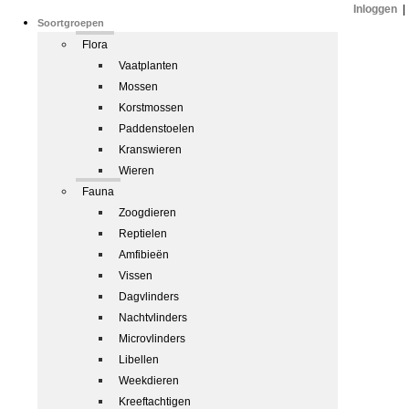
Inloggen
|
Soortgroepen
Flora
Vaatplanten
Mossen
Korstmossen
Paddenstoelen
Kranswieren
Wieren
Fauna
Zoogdieren
Reptielen
Amfibieën
Vissen
Dagvlinders
Nachtvlinders
Microvlinders
Libellen
Weekdieren
Kreeftachtigen