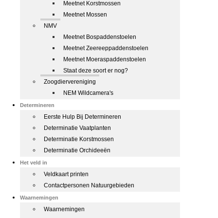
Meetnet Korstmossen
Meetnet Mossen
NMV
Meetnet Bospaddenstoelen
Meetnet Zeereeppaddenstoelen
Meetnet Moeraspaddenstoelen
Staat deze soort er nog?
Zoogdiervereniging
NEM Wildcamera's
Determineren
Eerste Hulp Bij Determineren
Determinatie Vaatplanten
Determinatie Korstmossen
Determinatie Orchideeën
Het veld in
Veldkaart printen
Contactpersonen Natuurgebieden
Waarnemingen
Waarnemingen