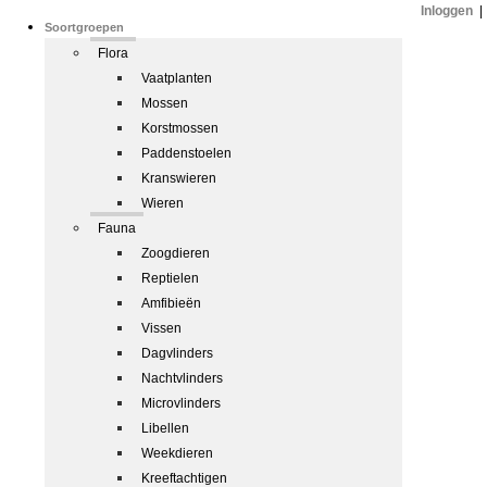
Inloggen
|
Soortgroepen
Flora
Vaatplanten
Mossen
Korstmossen
Paddenstoelen
Kranswieren
Wieren
Fauna
Zoogdieren
Reptielen
Amfibieën
Vissen
Dagvlinders
Nachtvlinders
Microvlinders
Libellen
Weekdieren
Kreeftachtigen