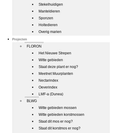
Stekelhuidigen
Manteldieren
Sponzen
Holtedieren
Overig marien
Projecten
FLORON
Het Nieuwe Strepen
Witte gebieden
Staat deze plant er nog?
Meetnet Muurplanten
Nectarindex
Oeverindex
LMF-a (Dunea)
BLWG
Witte gebieden mossen
Witte gebieden korstmossen
Staat dit mos er nog?
Staat dit korstmos er nog?