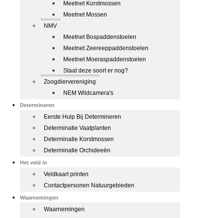
Meetnet Korstmossen
Meetnet Mossen
NMV
Meetnet Bospaddenstoelen
Meetnet Zeereeppaddenstoelen
Meetnet Moeraspaddenstoelen
Staat deze soort er nog?
Zoogdiervereniging
NEM Wildcamera's
Determineren
Eerste Hulp Bij Determineren
Determinatie Vaatplanten
Determinatie Korstmossen
Determinatie Orchideeën
Het veld in
Veldkaart printen
Contactpersonen Natuurgebieden
Waarnemingen
Waarnemingen