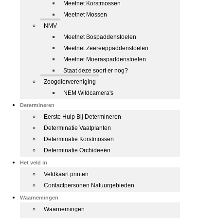
Meetnet Korstmossen
Meetnet Mossen
NMV
Meetnet Bospaddenstoelen
Meetnet Zeereeppaddenstoelen
Meetnet Moeraspaddenstoelen
Staat deze soort er nog?
Zoogdiervereniging
NEM Wildcamera's
Determineren
Eerste Hulp Bij Determineren
Determinatie Vaatplanten
Determinatie Korstmossen
Determinatie Orchideeën
Het veld in
Veldkaart printen
Contactpersonen Natuurgebieden
Waarnemingen
Waarnemingen