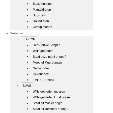
Stekelhuidigen
Manteldieren
Sponzen
Holtedieren
Overig marien
Projecten
FLORON
Het Nieuwe Strepen
Witte gebieden
Staat deze plant er nog?
Meetnet Muurplanten
Nectarindex
Oeverindex
LMF-a (Dunea)
BLWG
Witte gebieden mossen
Witte gebieden korstmossen
Staat dit mos er nog?
Staat dit korstmos er nog?