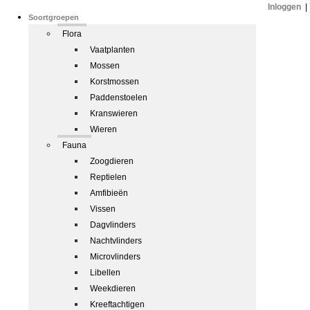
Inloggen
|
Soortgroepen
Flora
Vaatplanten
Mossen
Korstmossen
Paddenstoelen
Kranswieren
Wieren
Fauna
Zoogdieren
Reptielen
Amfibieën
Vissen
Dagvlinders
Nachtvlinders
Microvlinders
Libellen
Weekdieren
Kreeftachtigen