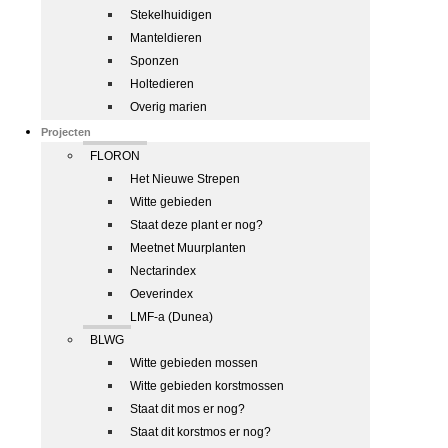
Stekelhuidigen
Manteldieren
Sponzen
Holtedieren
Overig marien
Projecten
FLORON
Het Nieuwe Strepen
Witte gebieden
Staat deze plant er nog?
Meetnet Muurplanten
Nectarindex
Oeverindex
LMF-a (Dunea)
BLWG
Witte gebieden mossen
Witte gebieden korstmossen
Staat dit mos er nog?
Staat dit korstmos er nog?