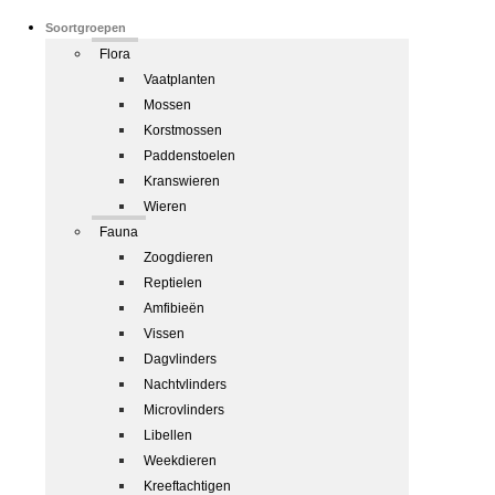
Soortgroepen
Flora
Vaatplanten
Mossen
Korstmossen
Paddenstoelen
Kranswieren
Wieren
Fauna
Zoogdieren
Reptielen
Amfibieën
Vissen
Dagvlinders
Nachtvlinders
Microvlinders
Libellen
Weekdieren
Kreeftachtigen