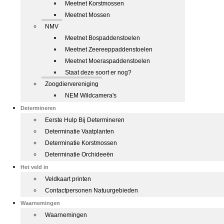
Meetnet Korstmossen
Meetnet Mossen
NMV
Meetnet Bospaddenstoelen
Meetnet Zeereeppaddenstoelen
Meetnet Moeraspaddenstoelen
Staat deze soort er nog?
Zoogdiervereniging
NEM Wildcamera's
Determineren
Eerste Hulp Bij Determineren
Determinatie Vaatplanten
Determinatie Korstmossen
Determinatie Orchideeën
Het veld in
Veldkaart printen
Contactpersonen Natuurgebieden
Waarnemingen
Waarnemingen