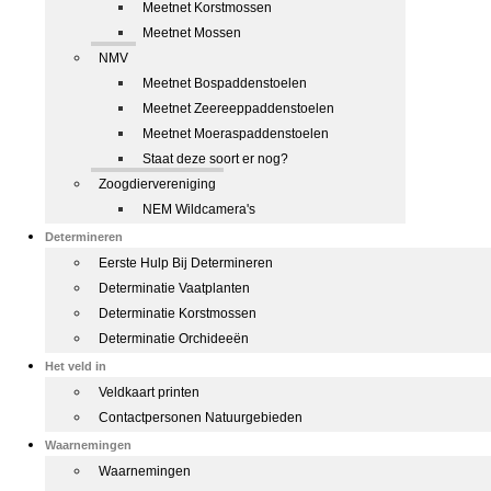
Meetnet Korstmossen
Meetnet Mossen
NMV
Meetnet Bospaddenstoelen
Meetnet Zeereeppaddenstoelen
Meetnet Moeraspaddenstoelen
Staat deze soort er nog?
Zoogdiervereniging
NEM Wildcamera's
Determineren
Eerste Hulp Bij Determineren
Determinatie Vaatplanten
Determinatie Korstmossen
Determinatie Orchideeën
Het veld in
Veldkaart printen
Contactpersonen Natuurgebieden
Waarnemingen
Waarnemingen