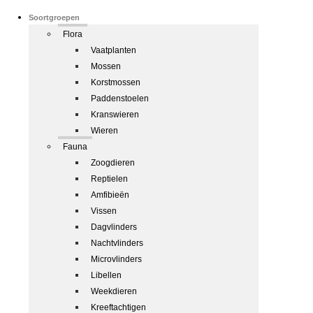
Soortgroepen
Flora
Vaatplanten
Mossen
Korstmossen
Paddenstoelen
Kranswieren
Wieren
Fauna
Zoogdieren
Reptielen
Amfibieën
Vissen
Dagvlinders
Nachtvlinders
Microvlinders
Libellen
Weekdieren
Kreeftachtigen