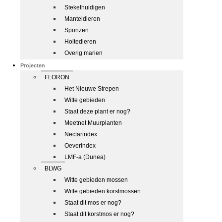
Stekelhuidigen
Manteldieren
Sponzen
Holtedieren
Overig marien
Projecten
FLORON
Het Nieuwe Strepen
Witte gebieden
Staat deze plant er nog?
Meetnet Muurplanten
Nectarindex
Oeverindex
LMF-a (Dunea)
BLWG
Witte gebieden mossen
Witte gebieden korstmossen
Staat dit mos er nog?
Staat dit korstmos er nog?