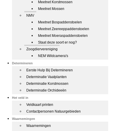
Meetnet Korstmossen
Meetnet Mossen
NMV
Meetnet Bospaddenstoelen
Meetnet Zeereeppaddenstoelen
Meetnet Moeraspaddenstoelen
Staat deze soort er nog?
Zoogdiervereniging
NEM Wildcamera's
Determineren
Eerste Hulp Bij Determineren
Determinatie Vaatplanten
Determinatie Korstmossen
Determinatie Orchideeën
Het veld in
Veldkaart printen
Contactpersonen Natuurgebieden
Waarnemingen
Waarnemingen