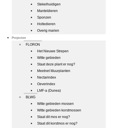
Stekelhuidigen
Manteldieren
Sponzen
Holtedieren
Overig marien
Projecten
FLORON
Het Nieuwe Strepen
Witte gebieden
Staat deze plant er nog?
Meetnet Muurplanten
Nectarindex
Oeverindex
LMF-a (Dunea)
BLWG
Witte gebieden mossen
Witte gebieden korstmossen
Staat dit mos er nog?
Staat dit korstmos er nog?