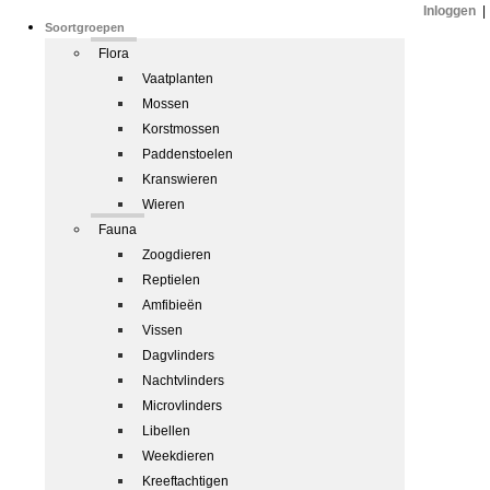
Inloggen
|
Soortgroepen
Flora
Vaatplanten
Mossen
Korstmossen
Paddenstoelen
Kranswieren
Wieren
Fauna
Zoogdieren
Reptielen
Amfibieën
Vissen
Dagvlinders
Nachtvlinders
Microvlinders
Libellen
Weekdieren
Kreeftachtigen